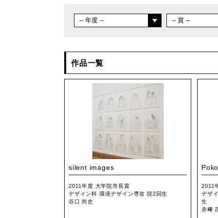
作品一覧
silent images
Poko
2011年度 大学院市長賞
201
デザイン科 環境デザイン専攻 院2回生
デザイ
谷口 尚史
生
赤﨑 