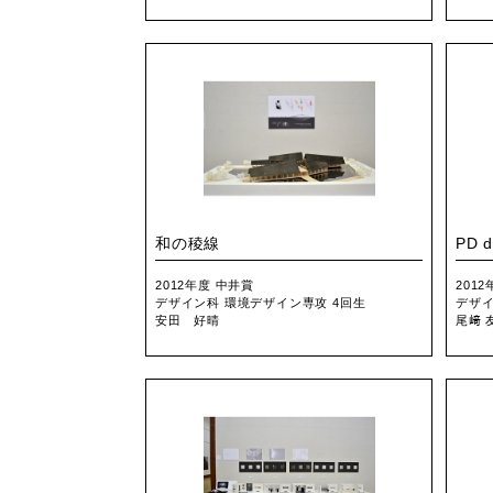
和の稜線
PD d
2012年度 中井賞
201
デザイン科 環境デザイン専攻 4回生
デザイ
安田 好晴
尾﨑 