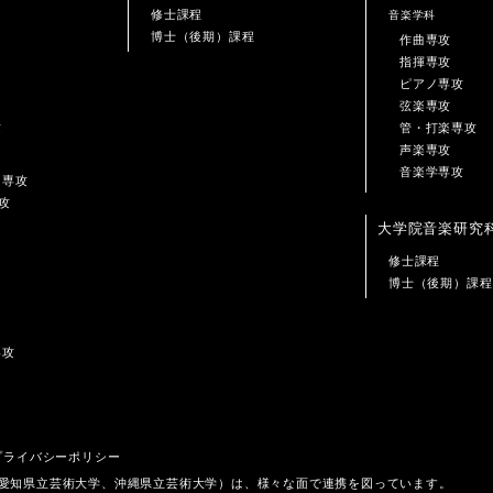
修士課程
音楽学科
博士（後期）課程
作曲専攻
指揮専攻
ピアノ専攻
弦楽専攻
攻
管・打楽専攻
声楽専攻
音楽学専攻
ン専攻
攻
大学院音楽研究
修士課程
博士（後期）課程
専攻
プライバシーポリシー
、愛知県立芸術大学、沖縄県立芸術大学）は、様々な面で連携を図っています。