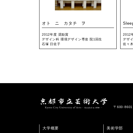
オト ニ カタチ ヲ
Slee
2012年度 奨励賞
201
デザイン科 環境デザイン専攻 院1回生
デザイ
石塚 日佐子
佐々木
〒600-86
大学概要
美術学部