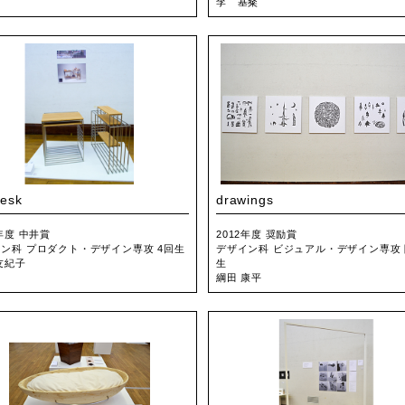
李 基粲
esk
drawings
2年度 中井賞
2012年度 奨励賞
ン科 プロダクト・デザイン専攻 4回生
デザイン科 ビジュアル・デザイン専攻 
友紀子
生
綱田 康平