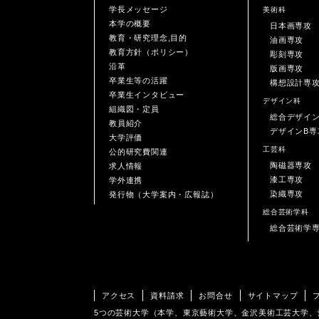
学長メッセージ
美術科
本学の概要
日本画専攻
教育・研究理念,目的
油画専攻
教育方針（ポリシー）
彫刻専攻
沿革
版画専攻
卒業生等の活躍
構想設計専
卒業生インタビュー
デザイン科
組織図・定員
総合デザイ
教員紹介
デザインB専
大学評価
工芸科
公的研究費関連
陶磁器専攻
求人情報
漆工専攻
学外連携
染織専攻
発行物（大学案内・広報誌）
総合芸術学科
総合芸術学
アクセス
資料請求
お問合せ
サイトマップ
5つの芸術大学（本学、東京藝術大学、金沢美術工芸大学