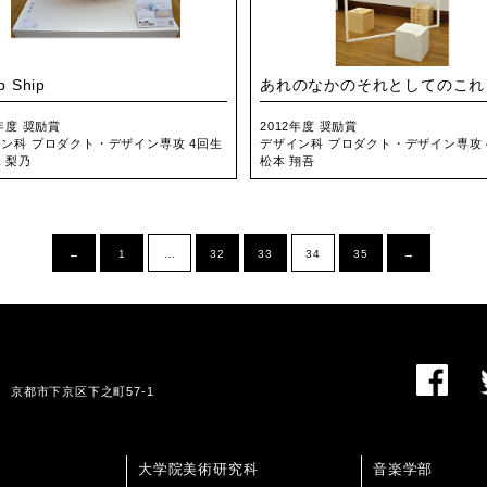
p Ship
あれのなかのそれとしてのこれ
2年度 奨励賞
2012年度 奨励賞
ン科 プロダクト・デザイン専攻 4回生
デザイン科 プロダクト・デザイン専攻 
 梨乃
松本 翔吾
←
1
…
32
33
34
35
→
01 京都市下京区下之町57-1
大学院美術研究科
音楽学部