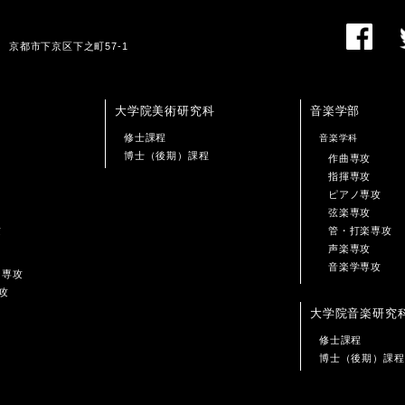
01 京都市下京区下之町57-1
大学院美術研究科
音楽学部
修士課程
音楽学科
博士（後期）課程
作曲専攻
指揮専攻
ピアノ専攻
弦楽専攻
攻
管・打楽専攻
声楽専攻
音楽学専攻
ン専攻
攻
大学院音楽研究
修士課程
博士（後期）課程