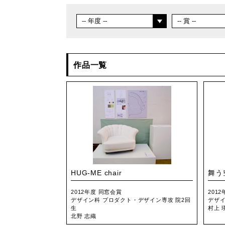
作品一覧
HUG-ME chair
舞う
2012年度 同窓会賞
201
デザイン科 プロダクト・デザイン専攻 院2回
デザイ
生
村上 
北野 志織