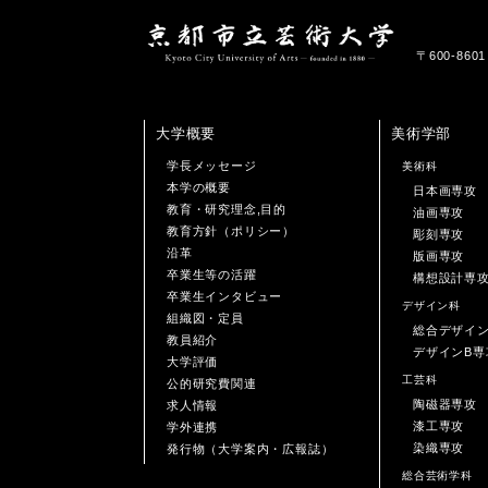
〒600-86
大学概要
美術学部
学長メッセージ
美術科
本学の概要
日本画専攻
教育・研究理念,目的
油画専攻
教育方針（ポリシー）
彫刻専攻
沿革
版画専攻
卒業生等の活躍
構想設計専
卒業生インタビュー
デザイン科
組織図・定員
総合デザイ
教員紹介
デザインB専
大学評価
工芸科
公的研究費関連
陶磁器専攻
求人情報
漆工専攻
学外連携
染織専攻
発行物（大学案内・広報誌）
総合芸術学科