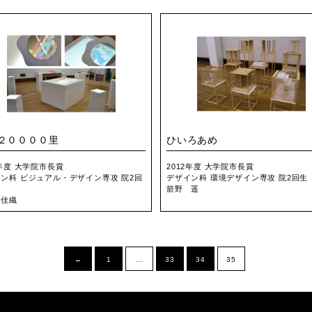
２００００里
ひいろあめ
2年度 大学院市長賞
2012年度 大学院市長賞
ン科 ビジュアル・デザイン専攻 院2回
デザイン科 環境デザイン専攻 院2回生
箭野 遥
 佳織
←
1
…
33
34
35