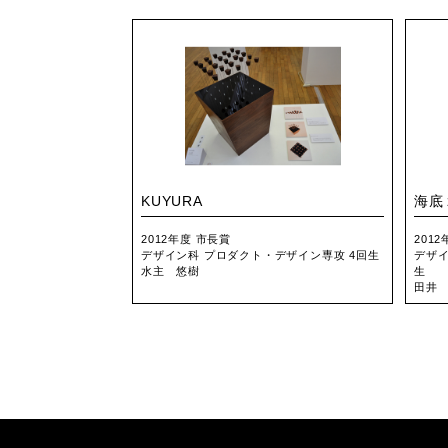
KUYURA
海底
2012年度 市長賞
201
デザイン科 プロダクト・デザイン専攻 4回生
デザイ
水主 悠樹
生
田井