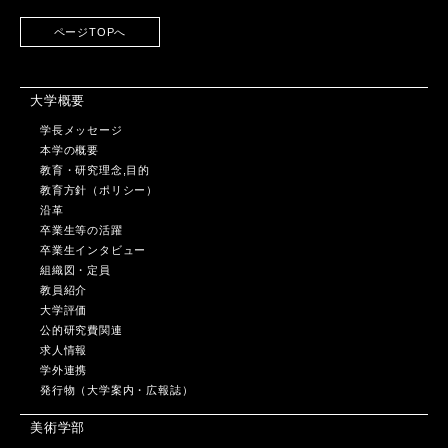
ページTOPへ
大学概要
学長メッセージ
本学の概要
教育・研究理念,目的
教育方針（ポリシー）
沿革
卒業生等の活躍
卒業生インタビュー
組織図・定員
教員紹介
大学評価
公的研究費関連
求人情報
学外連携
発行物（大学案内・広報誌）
美術学部