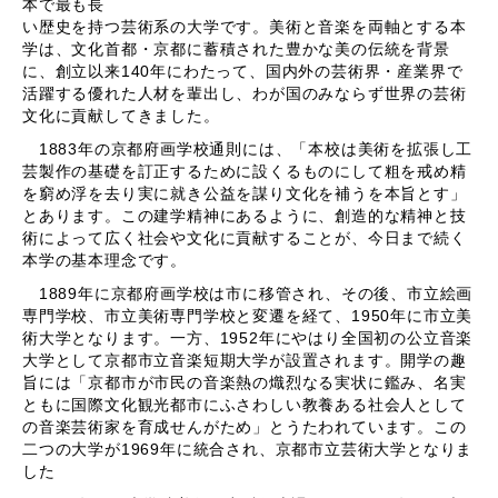
本で最も長
い歴史を持つ芸術系の大学です。美術と音楽を両軸とする本
学は、文化首都・京都に蓄積された豊かな美の伝統を背景
に、創立以来140年にわたって、国内外の芸術界・産業界で
活躍する優れた人材を輩出し、わが国のみならず世界の芸術
文化に貢献してきました。
1883年の京都府画学校通則には、「本校は美術を拡張し工
芸製作の基礎を訂正するために設くるものにして粗を戒め精
を窮め浮を去り実に就き公益を謀り文化を補うを本旨とす」
とあります。この建学精神にあるように、創造的な精神と技
術によって広く社会や文化に貢献することが、今日まで続く
本学の基本理念です。
1889年に京都府画学校は市に移管され、その後、市立絵画
専門学校、市立美術専門学校と変遷を経て、1950年に市立美
術大学となります。一方、1952年にやはり全国初の公立音楽
大学として京都市立音楽短期大学が設置されます。開学の趣
旨には「京都市が市民の音楽熱の熾烈なる実状に鑑み、名実
ともに国際文化観光都市にふさわしい教養ある社会人として
の音楽芸術家を育成せんがため」とうたわれています。この
二つの大学が1969年に統合され、京都市立芸術大学となりま
した