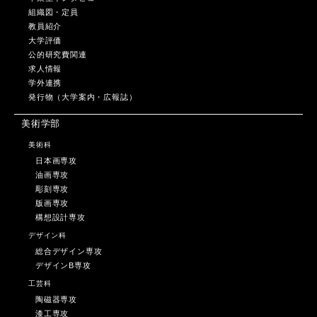
組織図・定員
教員紹介
大学評価
公的研究費関連
求人情報
学外連携
発行物（大学案内・広報誌）
美術学部
美術科
日本画専攻
油画専攻
彫刻専攻
版画専攻
構想設計専攻
デザイン科
総合デザイン専攻
デザインB専攻
工芸科
陶磁器専攻
漆工専攻