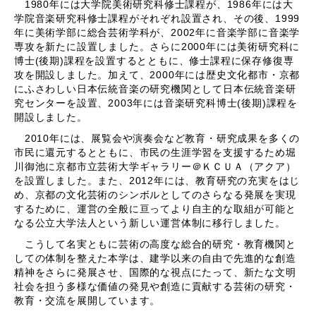
1980年には大学院美術研究科修士課程が、1986年には大
学院音楽研究科修士課程がそれぞれ設置され、その後、1999
年に美術学部に総合芸術学科が、2002年に音楽学部に音楽学
専攻を新たに設置しました。さらに2000年には美術研究科に
博士(後期)課程を設置するとともに、修士課程に保存修復専
攻を開設しました。加えて、2000年には歴史文化都市・京都
にふさわしい日本伝統音楽の研究機関として日本伝統音楽研
究センターを設置、2003年には音楽研究科博士(後期)課程を
開設しました。
2010年には、展覧会や演奏会など教育・研究成果を多くの
市民に還元するとともに、市民の生涯学習を支援するため堀
川御池に京都市立芸術大学ギャラリー＠ＫＣＵＡ（アクア）
を設置しました。また、2012年には、教育研究の充実をはじ
め、京都の文化芸術のシンボルとしてのさらなる発展を実現
するために、運営の全般に亘ってより自主的な取組が可能と
なる公立大学法人という新しい運営体制に移行しました。
こうして名実ともに芸術の高度な総合的研究・教育機関と
しての体制を整えた本学は、建学以来の自由で先進的な創造
精神をさらに発展させ、国際的な視点にたって、新たな文明
社会を担う多様な価値の発見や創造に貢献する芸術の研究・
教育・交流を展開しています。