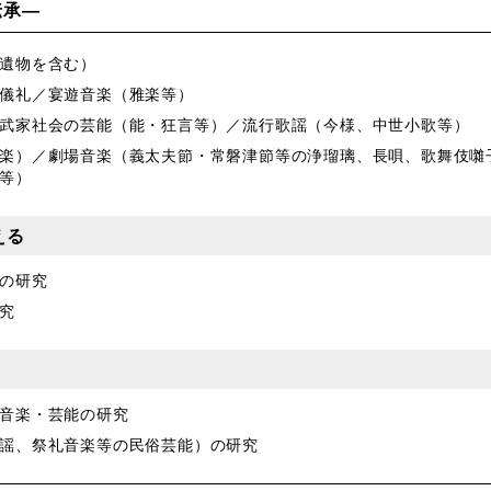
伝承―
遺物を含む）
儀礼／宴遊音楽（雅楽等）
武家社会の芸能（能・狂言等）／流行歌謡（今様、中世小歌等）
楽）／劇場音楽（義太夫節・常磐津節等の浄瑠璃、長唄、歌舞伎囃
等）
える
の研究
究
音楽・芸能の研究
謡、祭礼音楽等の民俗芸能）の研究