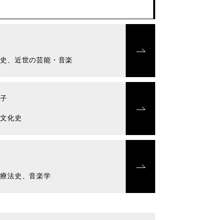
一
楽史、近世の芸能・音楽
美子
楽文化史
希
楽療法史、音楽学