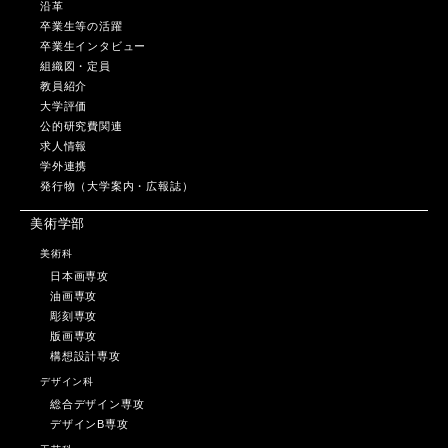
沿革
卒業生等の活躍
卒業生インタビュー
組織図・定員
教員紹介
大学評価
公的研究費関連
求人情報
学外連携
発行物（大学案内・広報誌）
美術学部
美術科
日本画専攻
油画専攻
彫刻専攻
版画専攻
構想設計専攻
デザイン科
総合デザイン専攻
デザインB専攻