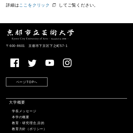
詳細は
ここをクリック
してご覧ください。
〒600-8601 京都市下京区下之町57-1
ページTOPへ
大学概要
学長メッセージ
本学の概要
教育・研究理念,目的
教育方針（ポリシー）