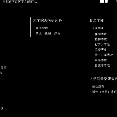
01 京都市下京区下之町57-1
大学院美術研究科
音楽学部
修士課程
音楽学科
博士（後期）課程
作曲専攻
指揮専攻
ピアノ専攻
弦楽専攻
攻
管・打楽専攻
声楽専攻
音楽学専攻
ン専攻
攻
大学院音楽研究
修士課程
博士（後期）課程
専攻