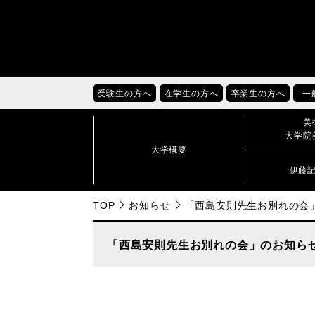
受験生の方へ
在学生の方へ
卒業生の方へ
一
美
大学院
大学概要
伊藤
TOP
お知らせ
「西島安則先生お別れの会
「西島安則先生お別れの会」のお知ら