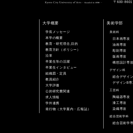
〒600-86
大学概要
美術学部
学長メッセージ
美術科
本学の概要
日本画専攻
教育・研究理念,目的
油画専攻
教育方針（ポリシー）
彫刻専攻
沿革
版画専攻
卒業生等の活躍
構想設計専
卒業生インタビュー
デザイン科
組織図・定員
総合デザイ
教員紹介
デザインB専
大学評価
工芸科
公的研究費関連
陶磁器専攻
求人情報
漆工専攻
学外連携
染織専攻
発行物（大学案内・広報誌）
総合芸術学科
総合芸術学