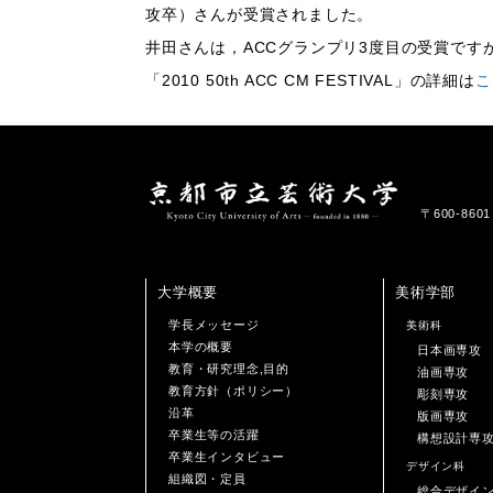
攻卒）さんが受賞されました。
井田さんは，ACCグランプリ3度目の受賞です
「2010 50th ACC CM FESTIVAL」の詳細は
こ
〒600-86
大学概要
美術学部
学長メッセージ
美術科
本学の概要
日本画専攻
教育・研究理念,目的
油画専攻
教育方針（ポリシー）
彫刻専攻
沿革
版画専攻
卒業生等の活躍
構想設計専
卒業生インタビュー
デザイン科
組織図・定員
総合デザイ