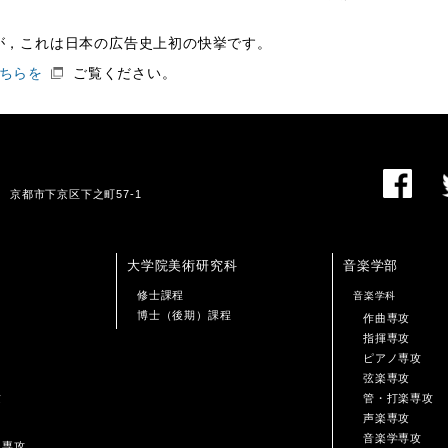
が，これは日本の広告史上初の快挙です。
ちらを
ご覧ください。
01 京都市下京区下之町57-1
大学院美術研究科
音楽学部
修士課程
音楽学科
博士（後期）課程
作曲専攻
指揮専攻
ピアノ専攻
弦楽専攻
攻
管・打楽専攻
声楽専攻
音楽学専攻
ン専攻