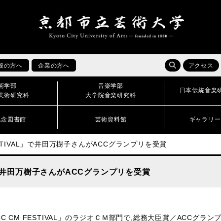
般の方へ
企業の方へ
アクセス
術学部
音楽学部
日本伝統音楽
美術研究科
大学院音楽研究科
記念図書館
芸術資料館
ギャラリー
M FESTIVAL」で井田万樹子さんがACCグランプリを受賞
VAL」で井田万樹子さんがACCグランプリを受賞
 ACC CM FESTIVAL」のラジオＣＭ部門で,総務大臣賞／ACC