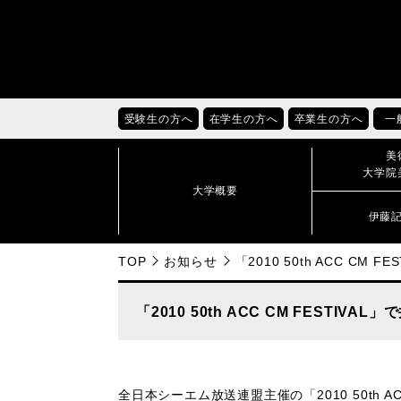
受験生の方へ
在学生の方へ
卒業生の方へ
一
美
大学院
大学概要
伊藤
TOP
お知らせ
「2010 50th ACC C
「2010 50th ACC CM FESTI
全日本シーエム放送連盟主催の「2010 50th