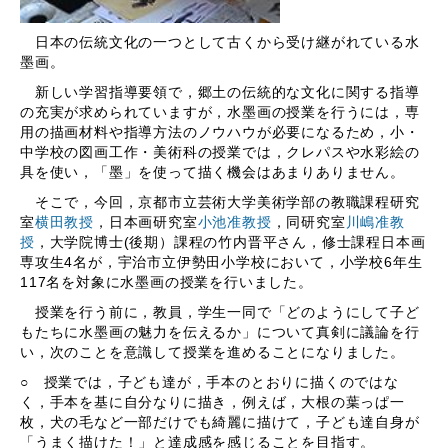
日本の伝統文化の一つとして古くから受け継がれている水
墨画。
新しい学習指導要領で，郷土の伝統的な文化に関する指導
の充実が求められていますが，水墨画の授業を行うには，専
用の描画材料や指導方法のノウハウが必要になるため，小・
中学校の図画工作・美術科の授業では，クレパスや水彩絵の
具を使い，「墨」を使って描く機会はあまりありません。
そこで，今回，京都市立芸術大学美術学部の教職課程研究
室
横田教授
，日本画研究室
小池准教授
，同研究室
川嶋准教
授
，大学院博士(後期）課程の竹内晋平さん，修士課程日本画
専攻生4名が，宇治市立伊勢田小学校において，小学校6年生
117名を対象に水墨画の授業を行いました。
授業を行う前に，教員，学生一同で「どのようにして子ど
もたちに水墨画の魅力を伝えるか」について真剣に議論を行
い，次のことを意識して授業を進めることになりました。
○ 授業では，子ども達が，手本のとおりに描くのではな
く，手本を基に自分なりに描き，例えば，大根の葉っぱ一
枚，犬の毛など一部だけでも綺麗に描けて，子ども達自身が
「うまく描けた！」と達成感を感じることを目指す。