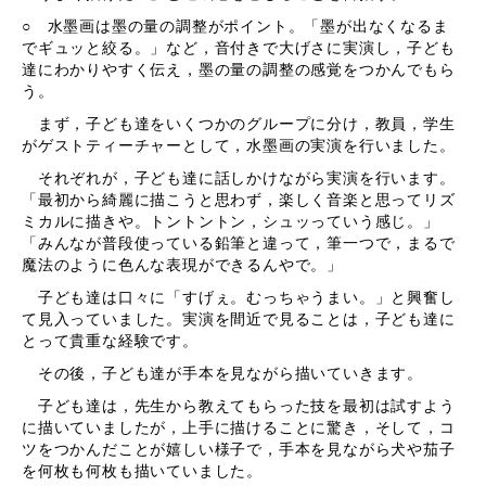
○ 水墨画は墨の量の調整がポイント。「墨が出なくなるま
でギュッと絞る。」など，音付きで大げさに実演し，子ども
達にわかりやすく伝え，墨の量の調整の感覚をつかんでもら
う。
まず，子ども達をいくつかのグループに分け，教員，学生
がゲストティーチャーとして，水墨画の実演を行いました。
それぞれが，子ども達に話しかけながら実演を行います。
「最初から綺麗に描こうと思わず，楽しく音楽と思ってリズ
ミカルに描きや。トントントン，シュッっていう感じ。」
「みんなが普段使っている鉛筆と違って，筆一つで，まるで
魔法のように色んな表現ができるんやで。」
子ども達は口々に「すげぇ。むっちゃうまい。」と興奮し
て見入っていました。実演を間近で見ることは，子ども達に
とって貴重な経験です。
その後，子ども達が手本を見ながら描いていきます。
子ども達は，先生から教えてもらった技を最初は試すよう
に描いていましたが，上手に描けることに驚き，そして，コ
ツをつかんだことが嬉しい様子で，手本を見ながら犬や茄子
を何枚も何枚も描いていました。