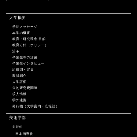
大学概要
学長メッセージ
本学の概要
教育・研究理念,目的
教育方針（ポリシー）
沿革
卒業生等の活躍
卒業生インタビュー
組織図・定員
教員紹介
大学評価
公的研究費関連
求人情報
学外連携
発行物（大学案内・広報誌）
美術学部
美術科
日本画専攻