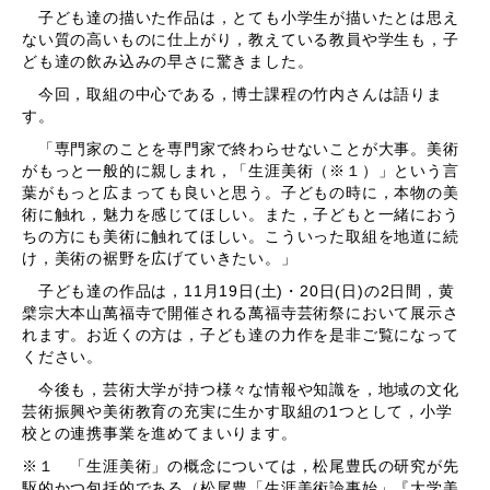
子ども達の描いた作品は，とても小学生が描いたとは思え
ない質の高いものに仕上がり，教えている教員や学生も，子
ども達の飲み込みの早さに驚きました。
今回，取組の中心である，博士課程の竹内さんは語りま
す。
「専門家のことを専門家で終わらせないことが大事。美術
がもっと一般的に親しまれ，「生涯美術（※１）」という言
葉がもっと広まっても良いと思う。子どもの時に，本物の美
術に触れ，魅力を感じてほしい。また，子どもと一緒におう
ちの方にも美術に触れてほしい。こういった取組を地道に続
け，美術の裾野を広げていきたい。」
子ども達の作品は，11月19日(土)・20日(日)の2日間，黄
檗宗大本山萬福寺で開催される萬福寺芸術祭において展示さ
れます。お近くの方は，子ども達の力作を是非ご覧になって
ください。
今後も，芸術大学が持つ様々な情報や知識を，地域の文化
芸術振興や美術教育の充実に生かす取組の1つとして，小学
校との連携事業を進めてまいります。
※１ 「生涯美術」の概念については，松尾豊氏の研究が先
駆的かつ包括的である（松尾豊「生涯美術論事始」『大学美