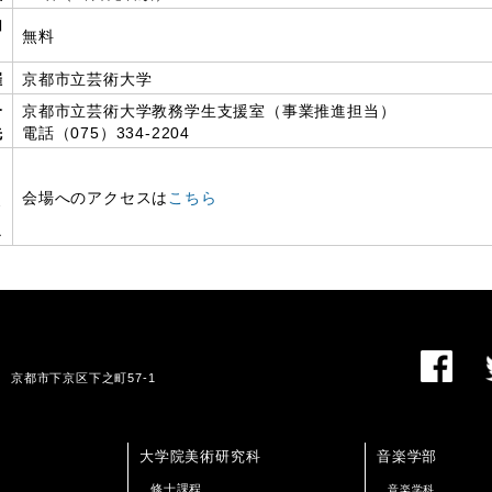
加
無料
催
京都市立芸術大学
合
京都市立芸術大学教務学生支援室（事業推進担当）
先
電話（075）334-2204
・
会場へのアクセスは
こちら
ク
ス
01 京都市下京区下之町57-1
大学院美術研究科
音楽学部
修士課程
音楽学科