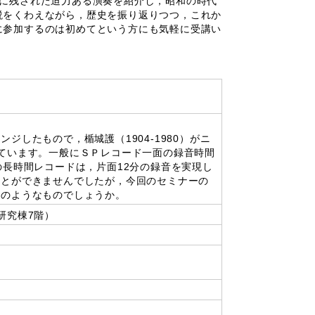
に残された迫力ある演奏を紹介し，昭和の時代
説をくわえながら，歴史を振り返りつつ，これか
に参加するのは初めてという方にも気軽に受講い
したもので，楯城護（1904-1980）がニ
ています。一般にＳＰレコード一面の録音時間
の長時間レコードは，片面12分の録音を実現し
ことができませんでしたが，今回のセミナーの
どのようなものでしょうか。
研究棟7階）