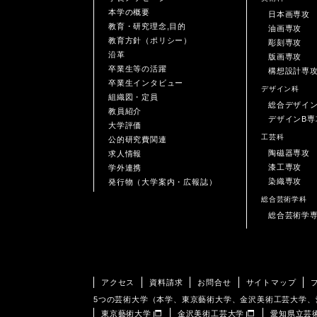
本学の概要
日本画専攻
教育・研究理念,目的
油画専攻
教育方針（ポリシー）
彫刻専攻
沿革
版画専攻
卒業生等の活躍
構想設計専
卒業生インタビュー
デザイン科
組織図・定員
総合デザイ
教員紹介
デザインB専
大学評価
工芸科
公的研究費関連
陶磁器専攻
求人情報
漆工専攻
学外連携
染織専攻
発行物（大学案内・広報誌）
総合芸術学科
総合芸術学
アクセス
資料請求
お問合せ
サイトマップ
5つの芸術大学（本学、東京藝術大学、金沢美術工芸大学
東京藝術大学
金沢美術工芸大学
愛知県立芸