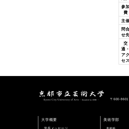
参
費
主
問
せ
交
通
ア
セ
〒600-86
大学概要
美術学部
学長メッセージ
美術科