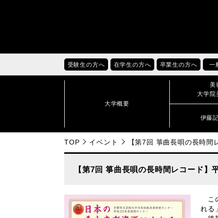
受験生の方へ
在学生の方へ
卒業生の方へ
一
美
大学院
大学概要
伊藤
TOP
イベント
【第7回 箏曲長唄の長時
【第7回 箏曲長唄の長時間レコード】
この
れる