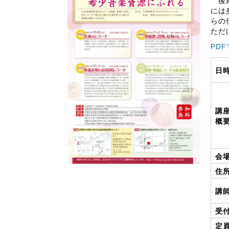
後期
には
らの
ただ
PD
日
講
概
会
住
講
受
定