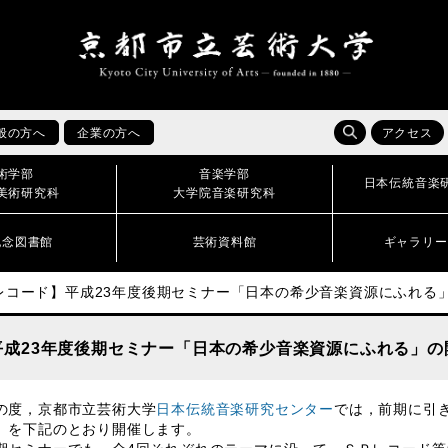
般の方へ
企業の方へ
アクセス
術学部
音楽学部
日本伝統音楽
美術研究科
大学院音楽研究科
記念図書館
芸術資料館
ギャラリー
間レコード】平成23年度後期セミナー「日本の希少音楽資源にふれる
平成23年度後期セミナー「日本の希少音楽資源にふれる」の
度，京都市立芸術大学
日本伝統音楽研究センター
では，前期に引
」を下記のとおり開催します。