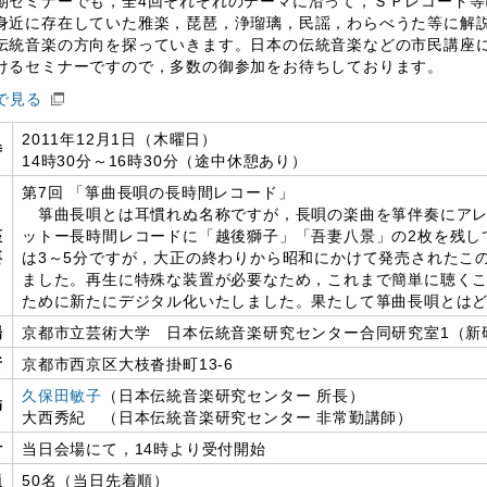
セミナーでも，全4回それぞれのテーマに沿って，ＳＰレコード等
身近に存在していた雅楽，琵琶，浄瑠璃，民謡，わらべうた等に解
伝統音楽の方向を探っていきます。日本の伝統音楽などの市民講座
けるセミナーですので，多数の御参加をお待ちしております。
Fで見る
2011年12月1日（木曜日）
時
14時30分～16時30分（途中休憩あり）
第7回 「箏曲長唄の長時間レコード」
箏曲長唄とは耳慣れぬ名称ですが，長唄の楽曲を箏伴奏にアレンジ
座
ットー長時間レコードに「越後獅子」「吾妻八景」の2枚を残し
要
は3～5分ですが，大正の終わりから昭和にかけて発売されたこ
ました。再生に特殊な装置が必要なため，これまで簡単に聴く
ために新たにデジタル化いたしました。果たして箏曲長唄とは
場
京都市立芸術大学 日本伝統音楽研究センター合同研究室1（新
所
京都市西京区大枝沓掛町13-6
久保田敏子
（日本伝統音楽研究センター 所長）
師
大西秀紀 （日本伝統音楽研究センター 非常勤講師）
付
当日会場にて，14時より受付開始
員
50名（当日先着順）