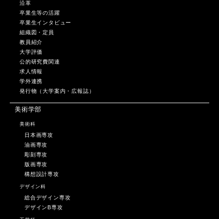
沿革
卒業生等の活躍
卒業生インタビュー
組織図・定員
教員紹介
大学評価
公的研究費関連
求人情報
学外連携
発行物（大学案内・広報誌）
美術学部
美術科
日本画専攻
油画専攻
彫刻専攻
版画専攻
構想設計専攻
デザイン科
総合デザイン専攻
デザインB専攻