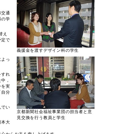
市交通
科の学
替え
予定で
義援金を渡すデザイン科の学生
によっ
をすれ
た中，
ンを実
「自分
んでい
京都新聞社会福祉事業団の担当者と意
見交換を行う教員と学生
日本大