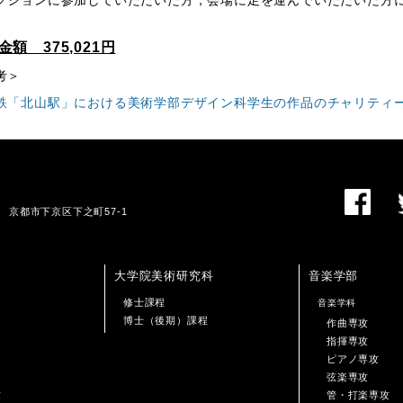
クションに参加していただいた方，会場に足を運んでいただいた方
金額 375,021円
考＞
鉄「北山駅」における美術学部デザイン科学生の作品のチャリティ
01 京都市下京区下之町57-1
大学院美術研究科
音楽学部
修士課程
音楽学科
博士（後期）課程
作曲専攻
指揮専攻
ピアノ専攻
弦楽専攻
攻
管・打楽専攻