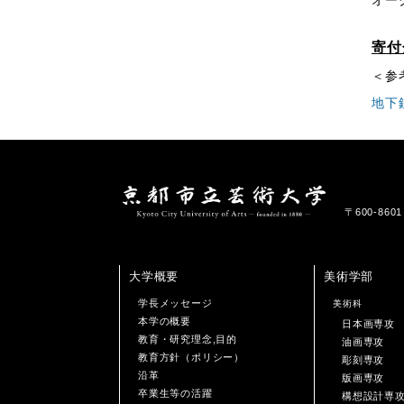
オー
寄付
＜参
地下
〒600-86
大学概要
美術学部
学長メッセージ
美術科
本学の概要
日本画専攻
教育・研究理念,目的
油画専攻
教育方針（ポリシー）
彫刻専攻
沿革
版画専攻
卒業生等の活躍
構想設計専