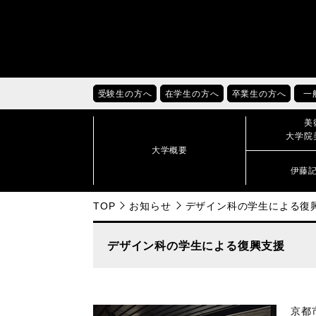
受験生の方へ
在学生の方へ
卒業生の方へ
一
美
大学院
大学概要
伊藤
TOP
お知らせ
デザイン科の学生による復
デザイン科の学生による復興支援
京都