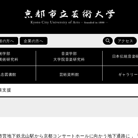
般の方へ
企業の方へ
アクセス
術学部
音楽学部
日本伝統音楽
美術研究科
大学院音楽研究科
記念図書館
芸術資料館
ギャラリー
興支援
市営地下鉄北山駅から京都コンサートホールに向かう地下通路に，