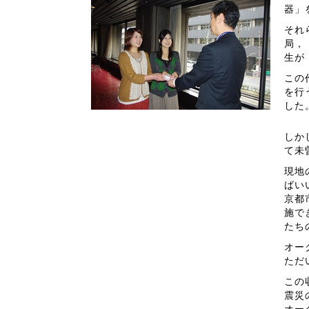
器」
それ
局，
生が
この
を行
した
しか
て未
現地
ばい
京都
施で
たち
オー
ただ
この
震災