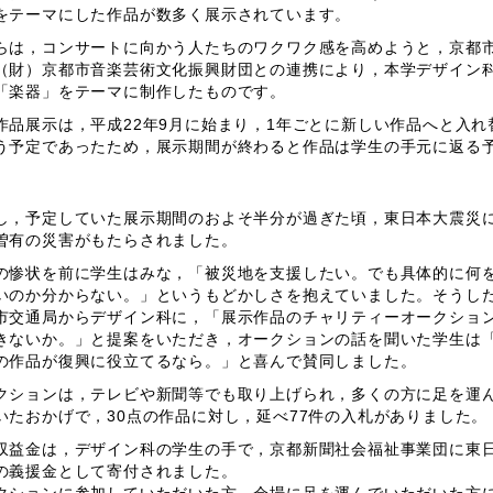
をテーマにした作品が数多く展示されています。
らは，コンサートに向かう人たちのワクワク感を高めようと，京都
（財）京都市音楽芸術文化振興財団との連携により，本学デザイン
「楽器」をテーマに制作したものです。
作品展示は，平成22年9月に始まり，1年ごとに新しい作品へと入れ
う予定であったため，展示期間が終わると作品は学生の手元に返る
。
し，予定していた展示期間のおよそ半分が過ぎた頃，東日本大震災
曽有の災害がもたらされました。
の惨状を前に学生はみな，「被災地を支援したい。でも具体的に何
いのか分からない。」というもどかしさを抱えていました。そうし
市交通局からデザイン科に，「展示作品のチャリティーオークショ
きないか。」と提案をいただき，オークションの話を聞いた学生は
の作品が復興に役立てるなら。」と喜んで賛同しました。
クションは，テレビや新聞等でも取り上げられ，多くの方に足を運
いたおかげで，30点の作品に対し，延べ77件の入札がありました。
収益金は，デザイン科の学生の手で，京都新聞社会福祉事業団に東
の義援金として寄付されました。