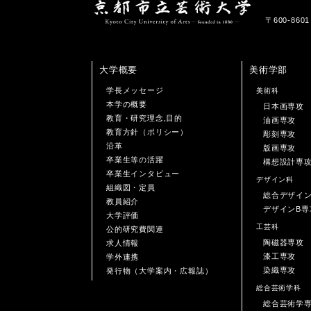
〒600-86
大学概要
美術学部
学長メッセージ
美術科
本学の概要
日本画専攻
教育・研究理念,目的
油画専攻
教育方針（ポリシー）
彫刻専攻
沿革
版画専攻
卒業生等の活躍
構想設計専
卒業生インタビュー
デザイン科
組織図・定員
総合デザイ
教員紹介
デザインB専
大学評価
工芸科
公的研究費関連
陶磁器専攻
求人情報
漆工専攻
学外連携
染織専攻
発行物（大学案内・広報誌）
総合芸術学科
総合芸術学