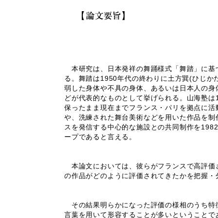
本研究は、日本発祥の舞踊様式「舞踏」に基づ
る。舞踏は1950年代の終わりに土方巽(ひじ
弱した身体や不具の身体、あるいは日本人の身
どが代表的なものとして挙げられる。山海塾は1
保ったまま現在までフランス・パリを拠点に活
や、洗練された舞台美術などを用いた作品を制
スを発信する中心的な施設との共同制作を198
ープであると言える。
本論文においては、彼らがフランスで高評価され
の作品がどのように評価されてきたかを把握・
その結果明らかになった評価の様相のうち特徴
言葉を用いて形容することが多いということで