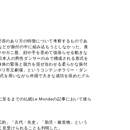
受容のあり方の特徴について考察するものであ
エなどが振付の中に組み込もうとしなかった、衰
りやガニ股、顔や手を歪めて強張らせる動きな
、日本人の男性ダンサーのみで構成される形式を
身体の緊張と脱力を混ぜ合わせる柔らかな振付
パリ市立劇場」というコンテンポラリー・ダン
様式を用いながら外国で大きな成功を収めたグル
るまでの仏紙Le Mondeの記事において彼ら
式的」「古代・先史」「胎児・被造物」という
く見受けられることも判明した。