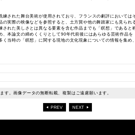
練された舞台美術が使用されており、フランスの劇評においては
品の実際の映像などを参照すると、土方巽や他の舞踏家にも見られ
練された美しさとは異なる要素を含む作品までも「瞑想」であると称
め、本論文の締めくくりとして90年代前後にはあらゆる芸術作品を
多く当時の「瞑想」に関する現地の文化現象についての情報を集め
います。画像データの無断転載、複製はご遠慮願います。
PREV
NEXT