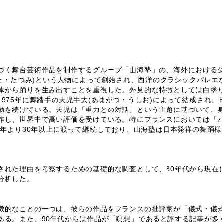
く舞台芸術作品を制作するグループ「山海塾」の、海外における
かた・たつみ)という人物によって創始され、西洋のクラシックバレ
体から踊りを生み出すことを重視した。外見的な特徴としては白塗
975年に舞踏手の天児牛大(あまがつ・うしお)によって結成され
動を続けている。天児は「重力との対話」という主題に基づいて、
作し、世界中で高い評価を受けている。特にフランスにおいては「
2年より30年以上に渡って継続しており、山海塾は日本発祥の舞踊
た理由を考察するための基礎的な調査として、80年代から現在に至
分析した。
的なことの一つは、彼らの作品をフランスの批評家が「儀式・儀
ある。また、90年代からは作品が「瞑想」であると評する記事が多