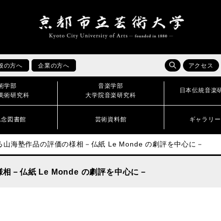
般の方へ
企業の方へ
アクセス
術学部
音楽学部
日本伝統音楽
美術研究科
大学院音楽研究科
記念図書館
芸術資料館
ギャラリー
山海塾作品の評価の様相－仏紙 Le Monde の劇評を中心に－
－仏紙 Le Monde の劇評を中心に－