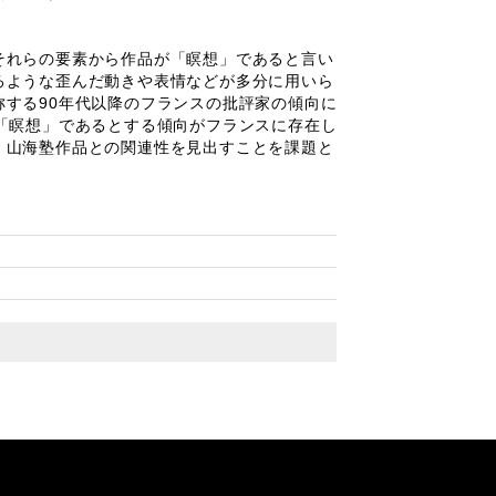
それらの要素から作品が「瞑想」であると言い
るような歪んだ動きや表情などが多分に用いら
する90年代以降のフランスの批評家の傾向に
「瞑想」であるとする傾向がフランスに存在し
、山海塾作品との関連性を見出すことを課題と