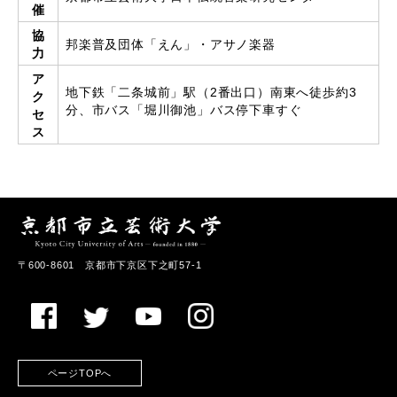
催
協
邦楽普及団体「えん」・アサノ楽器
力
ア
地下鉄「二条城前」駅（2番出口）南東へ徒歩約3
ク
分、市バス「堀川御池」バス停下車すぐ
セ
ス
〒600-8601 京都市下京区下之町57-1
ページTOPへ