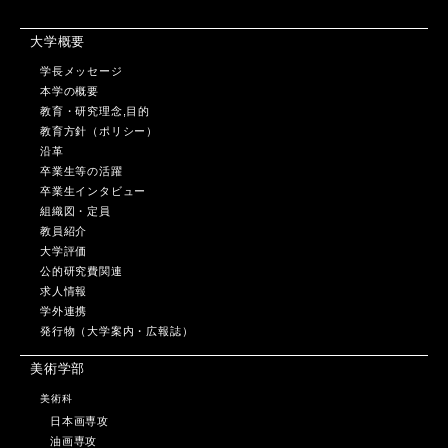
大学概要
学長メッセージ
本学の概要
教育・研究理念,目的
教育方針（ポリシー）
沿革
卒業生等の活躍
卒業生インタビュー
組織図・定員
教員紹介
大学評価
公的研究費関連
求人情報
学外連携
発行物（大学案内・広報誌）
美術学部
美術科
日本画専攻
油画専攻