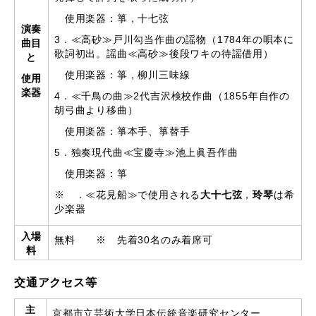
使用楽器：箏，十七弦
演奏
3．≪高砂≫戸川勾当作曲の謡物（1784年の唄本に
曲目
歌詞初出。謡曲≪高砂≫後段ワキの待謡借用）
と
使用楽器：箏，柳川三味線
使用
楽器
4．≪千鳥の曲≫2代吉沢検校作曲（1855年自作の
胡弓曲より移曲）
使用楽器：箏本手、箏替手
5．独奏現代曲≪宝慶寺≫池上眞吾作曲
使用楽器：箏
※ ．≪花見船≫で使用される
大十七弦
，
玲琴
は希
少楽器
入場
無料 ※ 先着30名のみ着席可
料
交通アクセス等
主
京都市立芸術大学日本伝統音楽研究センター