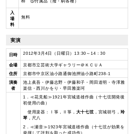
棹 ⑤付属品（撥・駒各種）
入
無料
場
料
実演
2012年3月4日（日曜日）13:30～14：30
日時
会場
京都市立芸術大学ギャラリー＠ＫＣＵＡ
住所
京都市中京区油小路通御池押油小路町238-1
演奏
池上眞吾・伊藤志野・伊藤和子・岡田道明・寺澤雅
者
楽信・西川かをり・早田雅楽珂
1．≪花見船≫1921年宮城道雄作曲（十七弦開発後
初使用の曲）
使用楽器：Ⅰ箏，Ⅱ箏，
大十七弦
，宮城胡弓，
玲
琴
，尺八
2．≪瀬音≫1923年宮城道雄作曲（十七弦が効果を
発揮して評判を取った成功作）