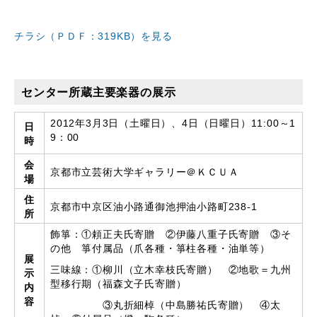
チラシ（ＰＤＦ：319KB）を見る
センター所蔵主要楽器の展示
2012年3月3日（土曜日）、4日（日曜日）11:00～1
日
9：00
時
会
京都市立芸術大学ギャラリー＠ＫＣＵＡ
場
住
京都市中京区油小路通御池押油小路町238-1
所
飾箏：①頼正夫氏寄贈 ②伊藤八重子氏寄贈 ③そ
の他 箏付属品（爪各種・箏柱各種・油単等）
展
三味線：①柳川（立木幸枝氏寄贈） ②地歌＝九州
示
型移行期（福森文子氏寄贈）
内
容
③丸折細棹（中島勝祐氏寄贈） ④太