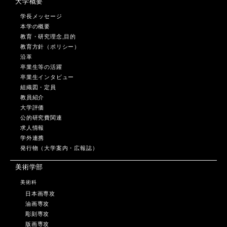
大学概要
学長メッセージ
本学の概要
教育・研究理念,目的
教育方針（ポリシー）
沿革
卒業生等の活躍
卒業生インタビュー
組織図・定員
教員紹介
大学評価
公的研究費関連
求人情報
学外連携
発行物（大学案内・広報誌）
美術学部
美術科
日本画専攻
油画専攻
彫刻専攻
版画専攻