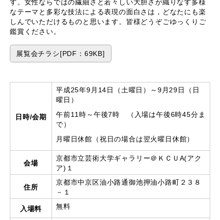
す。女性ならではの繊細さと若々しい大胆さが織りなす多様
なテーマと多彩な技法による表現の面白さは，どなたにも楽
しんでいただけるものと思います。皆様どうぞごゆっくりご
鑑賞ください。
展覧会チラシ[PDF：69KB]
平成25年9月14日（土曜日）～9月29日（日
曜日）
午前11時～午後7時 （入場は午後6時45分ま
日時/会期
で）
月曜日休館（祝日の場合は翌火曜日休館）
京都市立芸術大学ギャラリー＠ＫＣＵA(アク
会場
ア)１
京都市中京区油小路通御池押油小路町２３８
住所
－１
無料
入場料