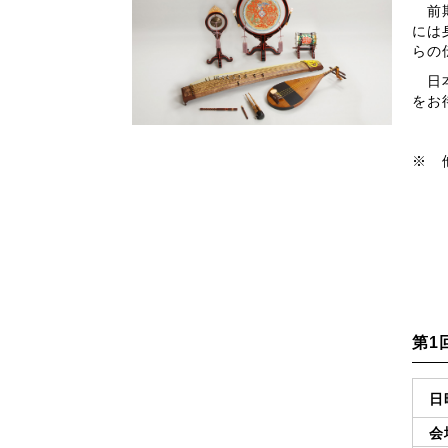
前期
には
らの
日本
をお
※ 
第1
日
会