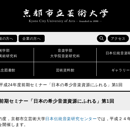
般の方へ
企業の方へ
アクセス
術学部
音楽学部
日本伝統音楽
美術研究科
大学院音楽研究科
記念図書館
芸術資料館
ギャラリー
平成24年度前期セミナー「日本の希少音楽資源にふれる」第1回
度前期セミナー「日本の希少音楽資源にふれる」第1回
度，京都市立芸術大学
日本伝統音楽研究センター
では，平成２４
を開催します。