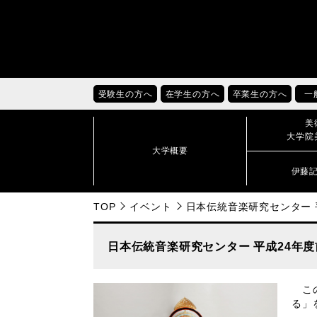
受験生の方へ
在学生の方へ
卒業生の方へ
一
美
大学院
大学概要
伊藤
TOP
イベント
日本伝統音楽研究センター 
日本伝統音楽研究センター 平成24年
この
る」