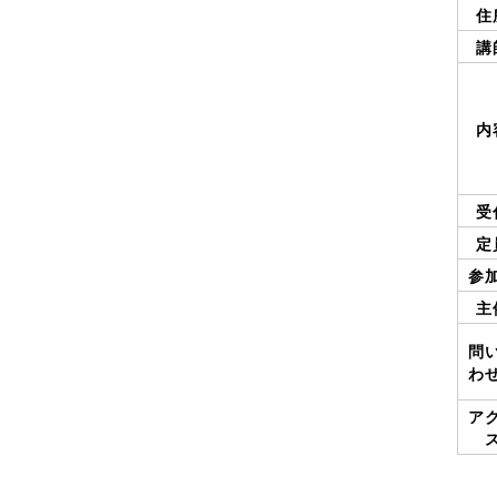
住
講
内
受
定
参
主
問
わ
ア