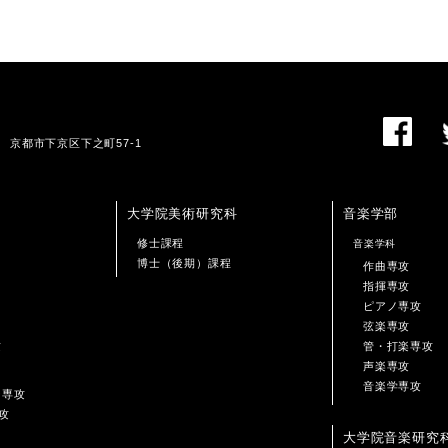
01 京都市下京区下之町57-1
大学院美術研究科
音楽学部
修士課程
音楽学科
博士（後期）課程
作曲専攻
指揮専攻
ピアノ専攻
弦楽専攻
攻
管・打楽専攻
声楽専攻
音楽学専攻
ン専攻
攻
大学院音楽研究