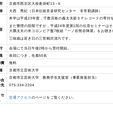
所
京都市西京区大枝沓掛町13－6
師
大西 秀紀（日本伝統音楽研究センター 非常勤講師）
本学は平成23年度，千数百枚の義太夫節ＳＰレコードの寄付
まだ整理の段階ですが，平成24年度第1回の伝音セミナーは
容
大隅太夫の米コロンビア盤7枚組『一ノ谷熊谷陣屋』をお聴き
三味線は若き日の三世鶴沢清六です。
付
会場にて当日午後2時から受付開始。
員
各回につき，先着50名
加費
無料
催
京都市立芸術大学
京都市立芸術大学 教務学生支援室（事業推進担当）
い合
せ先
075-334-2204
クセ
交通アクセス
のページをご覧ください。
ス