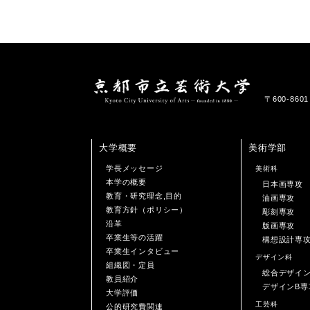
〒600-86
大学概要
美術学部
学長メッセージ
美術科
本学の概要
日本画専攻
教育・研究理念,目的
油画専攻
教育方針（ポリシー）
彫刻専攻
沿革
版画専攻
卒業生等の活躍
構想設計専
卒業生インタビュー
デザイン科
組織図・定員
総合デザイ
教員紹介
デザインB専
大学評価
工芸科
公的研究費関連