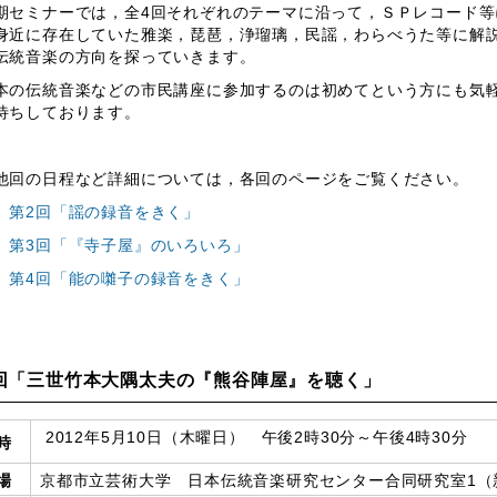
セミナーでは，全4回それぞれのテーマに沿って，ＳＰレコード等
身近に存在していた雅楽，琵琶，浄瑠璃，民謡，わらべうた等に解
伝統音楽の方向を探っていきます。
の伝統音楽などの市民講座に参加するのは初めてという方にも気軽
待ちしております。
他回の日程など詳細については，各回のページをご覧ください。
第2回「謡の録音をきく」
第3回「『寺子屋』のいろいろ」
第4回「能の囃子の録音をきく」
回「三世竹本大隅太夫の『熊谷陣屋』を聴く」
2012年5月10日（木曜日） 午後2時30分～午後4時30分
時
場
京都市立芸術大学 日本伝統音楽研究センター合同研究室1（