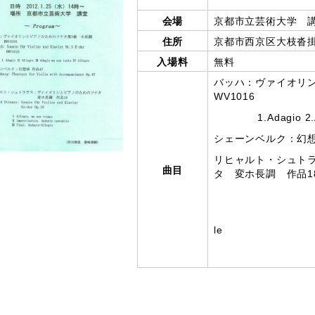
会場
京都市立芸術大学 
住所
京都市西京区大枝沓掛
入場料
無料
バッハ：ヴァイオリ
WV1016
1.Adagio 2.Alleg
シェーンベルク：幻想
リヒャルト・シュト
曲目
タ 変ホ長調 作品1
1.Allegr
2.Improvi
le
3.Final.