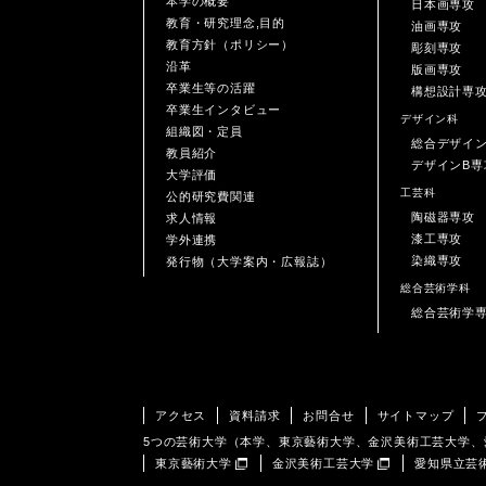
本学の概要
日本画専攻
教育・研究理念,目的
油画専攻
教育方針（ポリシー）
彫刻専攻
沿革
版画専攻
卒業生等の活躍
構想設計専
卒業生インタビュー
デザイン科
組織図・定員
総合デザイ
教員紹介
デザインB専
大学評価
工芸科
公的研究費関連
陶磁器専攻
求人情報
漆工専攻
学外連携
染織専攻
発行物（大学案内・広報誌）
総合芸術学科
総合芸術学
アクセス
資料請求
お問合せ
サイトマップ
5つの芸術大学（本学、東京藝術大学、金沢美術工芸大学
東京藝術大学
金沢美術工芸大学
愛知県立芸