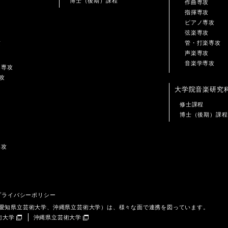
博士（後期）課程
作曲専攻
指揮専攻
ピアノ専攻
弦楽専攻
攻
管・打楽専攻
声楽専攻
音楽学専攻
ン専攻
攻
大学院音楽研究
修士課程
博士（後期）課程
専攻
プライバシーポリシー
、愛知県立芸術大学、沖縄県立芸術大学）は、様々な面で連携を図っています。
術大学
沖縄県立芸術大学