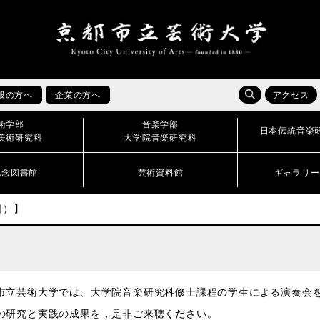
般の方へ
企業の方へ
アクセス
術学部
音楽学部
日本伝統音楽
美術研究科
大学院音楽研究科
記念図書館
芸術資料館
ギャラリー
日）】
市立芸術大学では、大学院音楽研究科修士課程の学生による演奏会
の研究と実践の成果を，是非ご来聴ください。