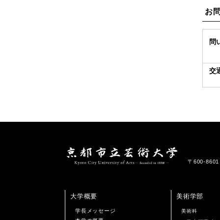
お問
問
交
〒600-86
大学概要
美術学部
学長メッセージ
美術科