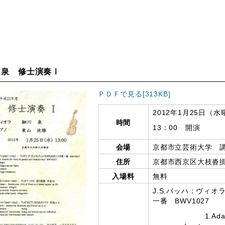
 泉 修士演奏Ⅰ
ＰＤＦで見る[313KB]
2012年1月25日（水
時間
13：00 開演
会場
京都市立芸術大学 
住所
京都市西京区大枝沓掛
入場料
無料
J.S.バッハ：ヴィ
一番 BWV1027
1.Adagio 2.Alle