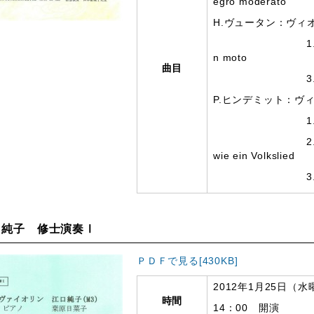
egro moderato
H.ヴュータン：ヴィ
1.Maestoso-Al
n moto
曲目
3.Finale sch
P.ヒンデミット：ヴ
1.Fantas
2.Thema mit V
wie ein Volkslied
3.Finale(mit 
 純子 修士演奏Ⅰ
ＰＤＦで見る[430KB]
2012年1月25日（水
時間
14：00 開演