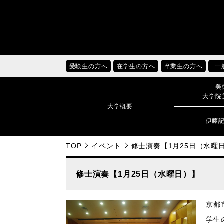
受験生の方へ
在学生の方へ
卒業生の方へ
一
美
大学院
大学概要
伊藤
TOP
イベント
修士演奏【1月25日（水曜
修士演奏【1月25日（水曜日）】
京都
学生