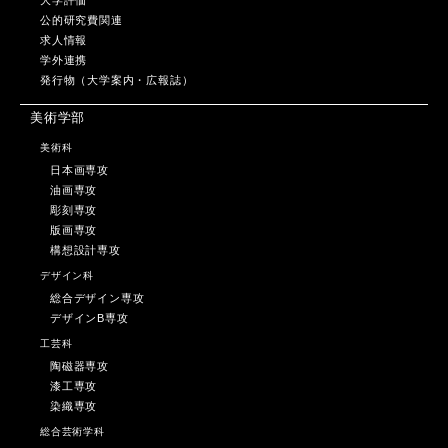
公的研究費関連
求人情報
学外連携
発行物（大学案内・広報誌）
美術学部
美術科
日本画専攻
油画専攻
彫刻専攻
版画専攻
構想設計専攻
デザイン科
総合デザイン専攻
デザインB専攻
工芸科
陶磁器専攻
漆工専攻
染織専攻
総合芸術学科