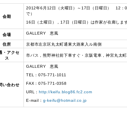
2012年6月12日（火曜日）～17日（日曜日） 12：
で）
会期
16日（土曜日），17日（日曜日）は作家が在廊しま
GALLERY 恵風
会場
住所
京都市左京区丸太町通東大路東入ル南側
通・アクセ
市バス，熊野神社前下車すぐ・京阪電車，神宮丸太町
ス
GALLERY 恵風
TEL：075-771-1011
FAX：075-771-0358
問い合わせ
URL：
http://keifu.blog86.fc2.com
E-mail：
g-keifu@hotmail.co.jp