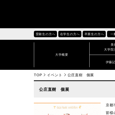
受験生の方へ
在学生の方へ
卒業生の方へ
一
美
大学院
大学概要
伊藤
TOP
イベント
公庄直樹 個展
公庄直樹 個展
京都
皆様