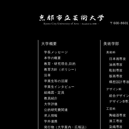
〒600-86
大学概要
美術学部
学長メッセージ
美術科
本学の概要
日本画専攻
教育・研究理念,目的
油画専攻
教育方針（ポリシー）
彫刻専攻
沿革
版画専攻
卒業生等の活躍
構想設計専
卒業生インタビュー
デザイン科
組織図・定員
総合デザイ
教員紹介
デザインB専
大学評価
工芸科
公的研究費関連
陶磁器専攻
求人情報
漆工専攻
学外連携
染織専攻
発行物（大学案内・広報誌）