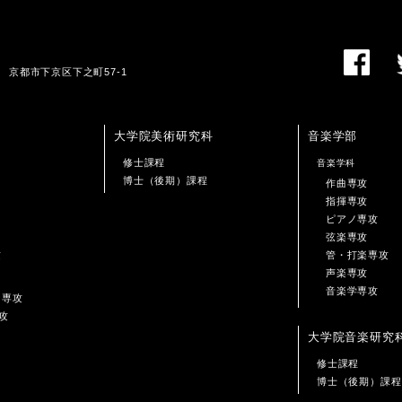
01 京都市下京区下之町57-1
大学院美術研究科
音楽学部
修士課程
音楽学科
博士（後期）課程
作曲専攻
指揮専攻
ピアノ専攻
弦楽専攻
攻
管・打楽専攻
声楽専攻
音楽学専攻
ン専攻
攻
大学院音楽研究
修士課程
博士（後期）課程