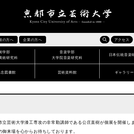
般の方へ
企業の方へ
アクセス
術学部
音楽学部
日本伝統音楽
美術研究科
大学院音楽研究科
記念図書館
芸術資料館
ギャラリー
市立芸術大学漆工専攻の非常勤講師である公庄直樹が個展を開催し
の御来場を心からお待ちしております。