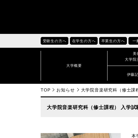
受験生の方へ
在学生の方へ
卒業生の方へ
一
美
大学院
大学概要
伊藤
TOP
お知らせ
大学院音楽研究科（修士課
大学院音楽研究科（修士課程） 入学試
本学