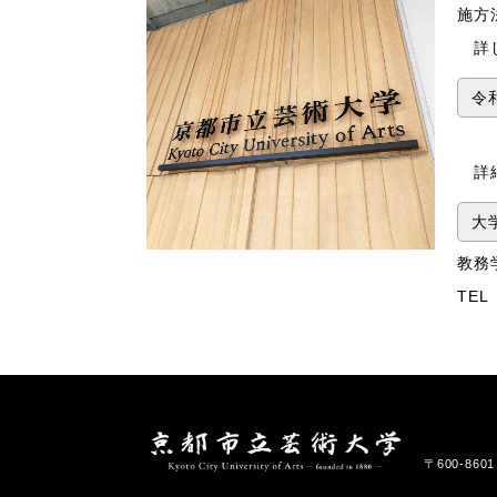
施方
詳し
令
詳細
大
教務
TEL 
〒600-86