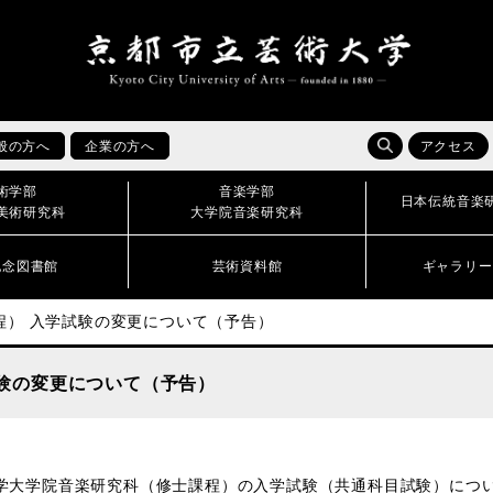
般の方へ
企業の方へ
アクセス
術学部
音楽学部
日本伝統音楽
美術研究科
大学院音楽研究科
記念図書館
芸術資料館
ギャラリー
程） 入学試験の変更について（予告）
験の変更について（予告）
大学院音楽研究科（修士課程）の入学試験（共通科目試験）について