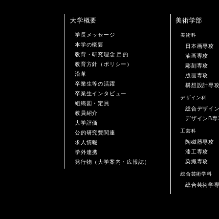
大学概要
美術学部
学長メッセージ
美術科
本学の概要
日本画専攻
教育・研究理念,目的
油画専攻
教育方針（ポリシー）
彫刻専攻
沿革
版画専攻
卒業生等の活躍
構想設計専
卒業生インタビュー
デザイン科
組織図・定員
総合デザイ
教員紹介
デザインB専
大学評価
工芸科
公的研究費関連
陶磁器専攻
求人情報
漆工専攻
学外連携
染織専攻
発行物（大学案内・広報誌）
総合芸術学科
総合芸術学