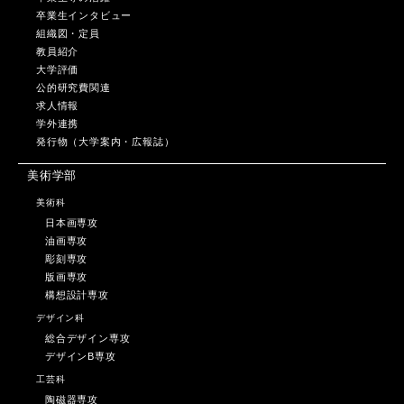
卒業生インタビュー
組織図・定員
教員紹介
大学評価
公的研究費関連
求人情報
学外連携
発行物（大学案内・広報誌）
美術学部
美術科
日本画専攻
油画専攻
彫刻専攻
版画専攻
構想設計専攻
デザイン科
総合デザイン専攻
デザインB専攻
工芸科
陶磁器専攻