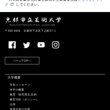
ク
してください。
〒600-8601 京都市下京区下之町57-1
ページTOPへ
大学概要
学長メッセージ
本学の概要
教育・研究理念,目的
教育方針（ポリシー）
沿革
卒業生等の活躍