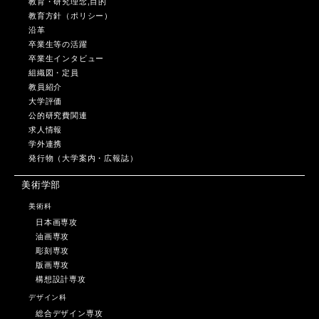
教育・研究理念,目的
教育方針（ポリシー）
沿革
卒業生等の活躍
卒業生インタビュー
組織図・定員
教員紹介
大学評価
公的研究費関連
求人情報
学外連携
発行物（大学案内・広報誌）
美術学部
美術科
日本画専攻
油画専攻
彫刻専攻
版画専攻
構想設計専攻
デザイン科
総合デザイン専攻