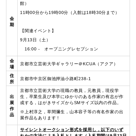
館）
11時00分から19時00分（入館は18時30分まで）
会
期
【関連イベント】
9月13日（土）
16:00 - オープニングレセプション
会
京都市立芸術大学ギャラリー＠KCUA（アクア）
場
住
京都市中京区御池押油小路町238‐1
所
京都市立芸術大学の現職の教員，元教員，現役学
出
生，卒業生及び本学にゆかりのある作家の有志が作
展
成する，はがきサイズからSMサイズ以内の作品。
作
※上村淳之，草間彌生，山本容子等の有名作家の出
品
展作品もあります！
サイレントオークション形式を採用し，以下のいず
れかの方法による入札とします（入札期間は9月13日