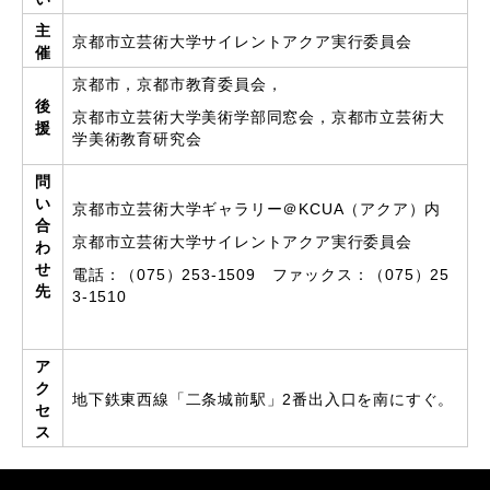
主
京都市立芸術大学サイレントアクア実行委員会
催
京都市，京都市教育委員会，
後
京都市立芸術大学美術学部同窓会，京都市立芸術大
援
学美術教育研究会
問
い
京都市立芸術大学ギャラリー＠KCUA（アクア）内
合
京都市立芸術大学サイレントアクア実行委員会
わ
せ
電話：（075）253‐1509 ファックス：（075）25
先
3‐1510
ア
ク
地下鉄東西線「二条城前駅」2番出入口を南にすぐ。
セ
ス