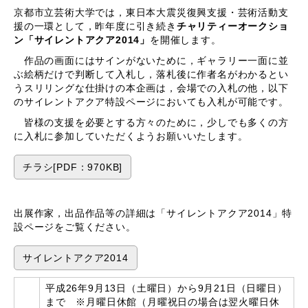
京都市立芸術大学では，東日本大震災復興支援・芸術活動支
援の一環として，昨年度に引き続き
チャリティーオークショ
ン「サイレントアクア2014」
を開催します。
作品の画面にはサインがないために，ギャラリー一面に並
ぶ絵柄だけで判断して入札し，落札後に作者名がわかるとい
うスリリングな仕掛けの本企画は，会場での入札の他，以下
のサイレントアクア特設ページにおいても入札が可能です。
皆様の支援を必要とする方々のために，少しでも多くの方
に入札に参加していただくようお願いいたします。
チラシ[PDF：970KB]
出展作家，出品作品等の詳細は「サイレントアクア2014」特
設ページをご覧ください。
サイレントアクア2014
平成26年9月13日（土曜日）から9月21日（日曜日）
まで ※月曜日休館（月曜祝日の場合は翌火曜日休