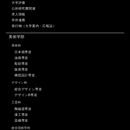
大学評価
公的研究費関連
求人情報
学外連携
発行物（大学案内・広報誌）
美術学部
美術科
日本画専攻
油画専攻
彫刻専攻
版画専攻
構想設計専攻
デザイン科
総合デザイン専攻
デザインB専攻
工芸科
陶磁器専攻
漆工専攻
染織専攻
総合芸術学科