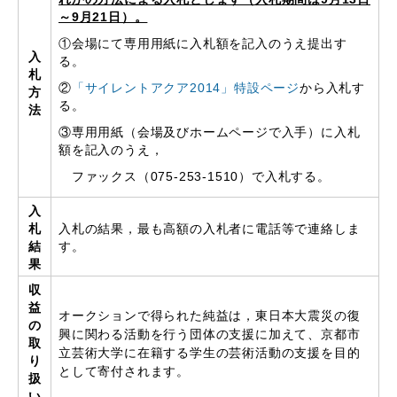
～9月21日）。
①会場にて専用用紙に入札額を記入のうえ提出す
入
る。
札
②
「サイレントアクア2014」特設ページ
から入札す
方
る。
法
③専用用紙（会場及びホームページで入手）に入札
額を記入のうえ，
ファックス（075‐253‐1510）で入札する。
入
札
入札の結果，最も高額の入札者に電話等で連絡しま
結
す。
果
収
益
オークションで得られた純益は，
東日本大震災の復
の
興に関わる活動を行う団体の支援に加えて、京都市
取
立芸術大学に在籍する学生の芸術活動の支援を目的
り
として
寄付されます。
扱
い