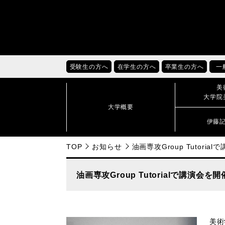
受験生の方へ
在学生の方へ
卒業生の方へ
一
美
大学院
大学概要
伊藤
TOP
お知らせ
油画専攻Group Tutor
油画専攻Group Tutorialで講演会
美術