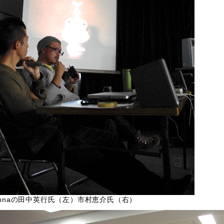
tennaの田中英行氏（左）市村恵介氏（右）