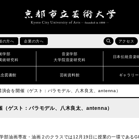
般の方へ
企業の方へ
アクセス
術学部
音楽学部
日本伝統音楽
美術研究科
大学院音楽研究科
記念図書館
芸術資料館
ギャラリー
ialで講演会を開催（ゲスト：パラモデル、八木良太、antenna）
を開催（ゲスト：パラモデル、八木良太、antenna）
学部油画専攻・油画２のクラスでは12月19日に授業の一環であるGRO