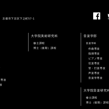
01 京都市下京区下之町57-1
大学院美術研究科
音楽学部
修士課程
音楽学科
博士（後期）課程
作曲専攻
指揮専攻
ピアノ専攻
弦楽専攻
攻
管・打楽専攻
声楽専攻
音楽学専攻
ン専攻
攻
大学院音楽研究
修士課程
博士（後期）課程