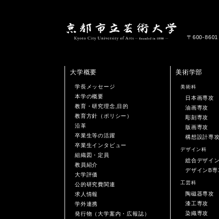
〒600-86
大学概要
美術学部
学長メッセージ
美術科
本学の概要
日本画専攻
教育・研究理念,目的
油画専攻
教育方針（ポリシー）
彫刻専攻
沿革
版画専攻
卒業生等の活躍
構想設計専
卒業生インタビュー
デザイン科
組織図・定員
総合デザイ
教員紹介
デザインB専
大学評価
工芸科
公的研究費関連
陶磁器専攻
求人情報
漆工専攻
学外連携
染織専攻
発行物（大学案内・広報誌）