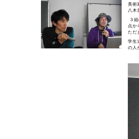
美術
八木
３組
点か
ただ
学生
の人