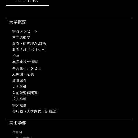
ページTOPへ
大学概要
学長メッセージ
本学の概要
教育・研究理念,目的
教育方針（ポリシー）
沿革
卒業生等の活躍
卒業生インタビュー
組織図・定員
教員紹介
大学評価
公的研究費関連
求人情報
学外連携
発行物（大学案内・広報誌）
美術学部
美術科