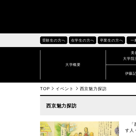
受験生の方へ
在学生の方へ
卒業生の方へ
一
美
大学院
大学概要
伊藤
TOP
イベント
西京魅力探訪
西京魅力探訪
「西
す人