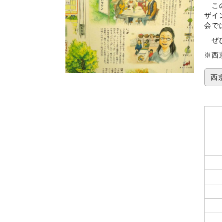
この
ザイ
会で
ぜひ
※西
西