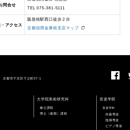
お問合せ
TEL 075-381-5111
阪急桂駅西口徒歩２分
通・アクセス
京都信用金庫桂支店マップ
01 京都市下京区下之町57-1
大学院美術研究科
音楽学部
修士課程
音楽学科
博士（後期）課程
作曲専攻
指揮専攻
ピアノ専攻