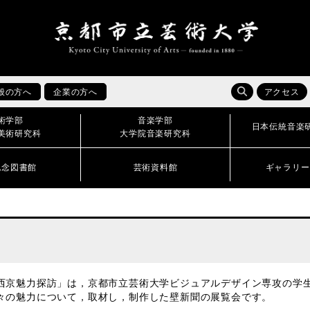
般の方へ
企業の方へ
アクセス
術学部
音楽学部
日本伝統音楽
美術研究科
大学院音楽研究科
記念図書館
芸術資料館
ギャラリー
京魅力探訪」は，京都市立芸術大学ビジュアルデザイン専攻の学生
々の魅力について，取材し，制作した壁新聞の展覧会です。