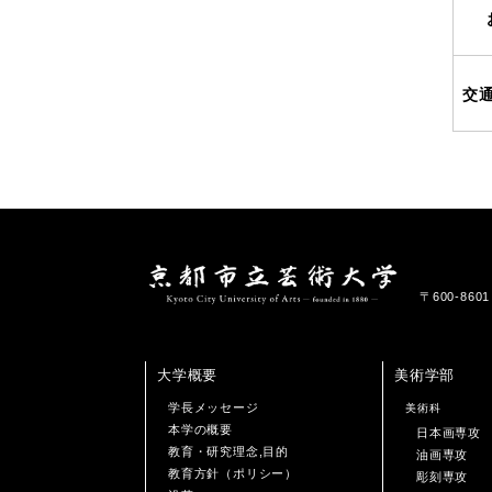
交
〒600-86
大学概要
美術学部
学長メッセージ
美術科
本学の概要
日本画専攻
教育・研究理念,目的
油画専攻
教育方針（ポリシー）
彫刻専攻