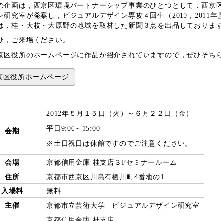
企画は，西京区環境パートナーシップ事業のひとつとして，西京区
ン研究室が発案し，ビジュアルデザイン専攻４回生（
2010，
2011
年
は，桂・大枝・大原野の地域を取材した新聞３点を出品しておりま
，ご来場ください。
京区役所のホームページに作品が紹介されていますので，ぜひそち
京区役所ホームページ
2012年５月１５日（火）～６月２２日（金）
平日9:00～15:00
会期
※土日祝日は休館ですのでご注意ください。
会場
京都信用金庫 桂支店３Fセミナールーム
住所
京都市西京区川島有栖川町4番地の1
入場料
無料
主催
京都市立芸術大学 ビジュアルデザイン研究室
京都信用金庫 桂支店