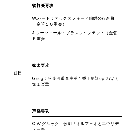
管打楽専攻
W.バード：オックスフォード伯爵の行進曲
（金管１０重奏）
J.クーツィール：ブラスクインテット（金管
５重奏）
弦楽専攻
曲目
Grieg：弦楽四重奏曲第１番ト短調op.27より
第１楽章
声楽専攻
C.W.グルック：歌劇「オルフェオとエウリデ
ィーチェ」