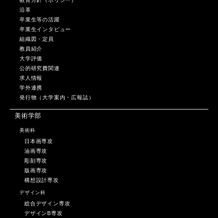
教育方針（ポリシー）
沿革
卒業生等の活躍
卒業生インタビュー
組織図・定員
教員紹介
大学評価
公的研究費関連
求人情報
学外連携
発行物（大学案内・広報誌）
美術学部
美術科
日本画専攻
油画専攻
彫刻専攻
版画専攻
構想設計専攻
デザイン科
総合デザイン専攻
デザインB専攻