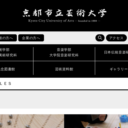
般の方へ
企業の方へ
アクセス
術学部
音楽学部
日本伝統音楽
美術研究科
大学院音楽研究科
記念図書館
芸術資料館
ギャラリー
ＬＥＳ