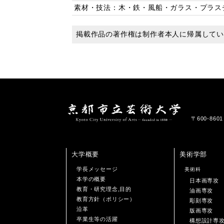
素材・技法：木・鉄・風船・ガラス・プラス
掲載作品の著作権は制作者本人に帰属して
〒600-86
大学概要
美術学部
学長メッセージ
美術科
本学の概要
日本画専攻
教育・研究理念,目的
油画専攻
教育方針（ポリシー）
彫刻専攻
沿革
版画専攻
卒業生等の活躍
構想設計専