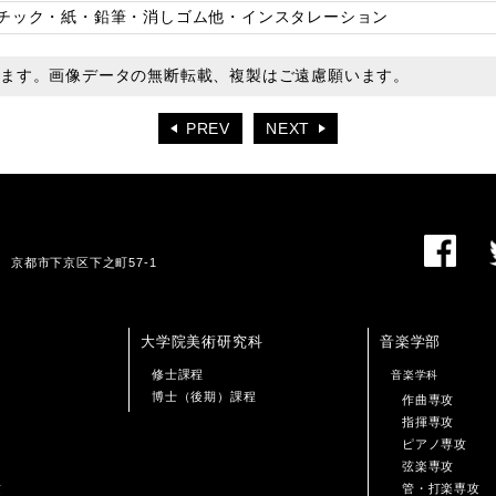
チック・紙・鉛筆・消しゴム他・インスタレーション
います。画像データの無断転載、複製はご遠慮願います。
PREV
NEXT
01 京都市下京区下之町57-1
大学院美術研究科
音楽学部
修士課程
音楽学科
博士（後期）課程
作曲専攻
指揮専攻
ピアノ専攻
弦楽専攻
攻
管・打楽専攻