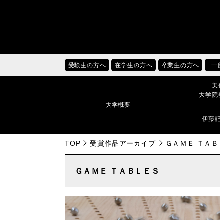
受験生の方へ
在学生の方へ
卒業生の方へ
一
美
大学院
大学概要
伊藤
TOP
受賞作品アーカイブ
ＧＡＭＥ ＴＡＢ
ＧＡＭＥ ＴＡＢＬＥＳ