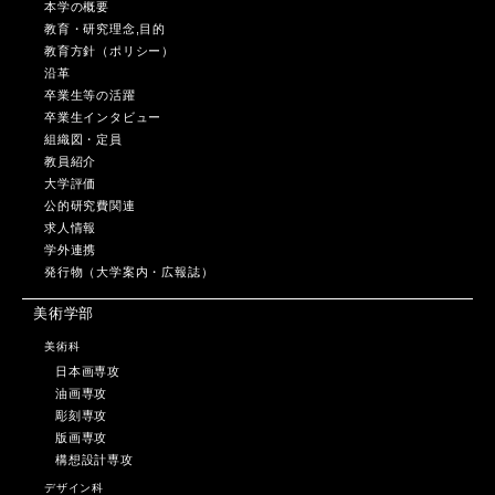
本学の概要
教育・研究理念,目的
教育方針（ポリシー）
沿革
卒業生等の活躍
卒業生インタビュー
組織図・定員
教員紹介
大学評価
公的研究費関連
求人情報
学外連携
発行物（大学案内・広報誌）
美術学部
美術科
日本画専攻
油画専攻
彫刻専攻
版画専攻
構想設計専攻
デザイン科