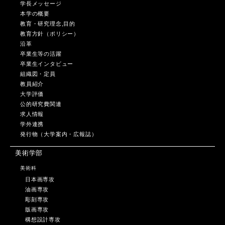
学長メッセージ
本学の概要
教育・研究理念,目的
教育方針（ポリシー）
沿革
卒業生等の活躍
卒業生インタビュー
組織図・定員
教員紹介
大学評価
公的研究費関連
求人情報
学外連携
発行物（大学案内・広報誌）
美術学部
美術科
日本画専攻
油画専攻
彫刻専攻
版画専攻
構想設計専攻