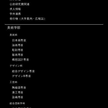
公的研究費関連
求人情報
学外連携
発行物（大学案内・広報誌）
美術学部
美術科
日本画専攻
油画専攻
彫刻専攻
版画専攻
構想設計専攻
デザイン科
総合デザイン専攻
デザインB専攻
工芸科
陶磁器専攻
漆工専攻
染織専攻
総合芸術学科