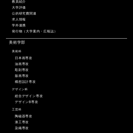
教員紹介
大学評価
公的研究費関連
求人情報
学外連携
発行物（大学案内・広報誌）
美術学部
美術科
日本画専攻
油画専攻
彫刻専攻
版画専攻
構想設計専攻
デザイン科
総合デザイン専攻
デザインB専攻
工芸科
陶磁器専攻
漆工専攻
染織専攻