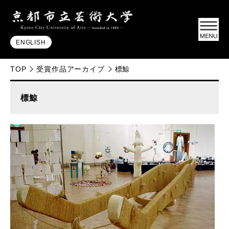
ENGLISH
TOP
受賞作品アーカイブ
標鯨
標鯨