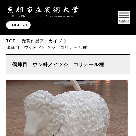
ENGLISH
TOP
受賞作品アーカイブ
偶蹄目 ウシ科／ヒツジ コリデール種
偶蹄目 ウシ科／ヒツジ コリデール種