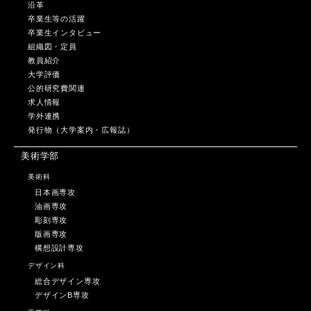
沿革
卒業生等の活躍
卒業生インタビュー
組織図・定員
教員紹介
大学評価
公的研究費関連
求人情報
学外連携
発行物（大学案内・広報誌）
美術学部
美術科
日本画専攻
油画専攻
彫刻専攻
版画専攻
構想設計専攻
デザイン科
総合デザイン専攻
デザインB専攻