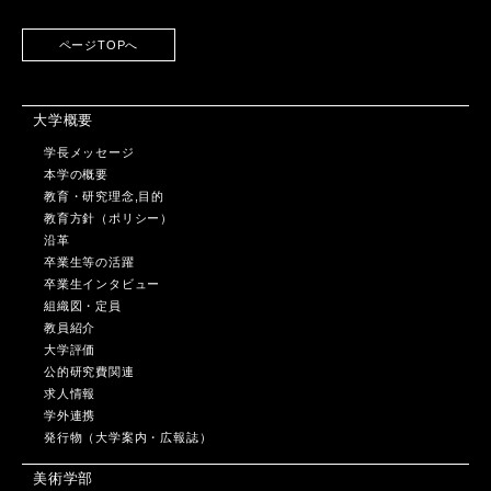
ページTOPへ
大学概要
学長メッセージ
本学の概要
教育・研究理念,目的
教育方針（ポリシー）
沿革
卒業生等の活躍
卒業生インタビュー
組織図・定員
教員紹介
大学評価
公的研究費関連
求人情報
学外連携
発行物（大学案内・広報誌）
美術学部