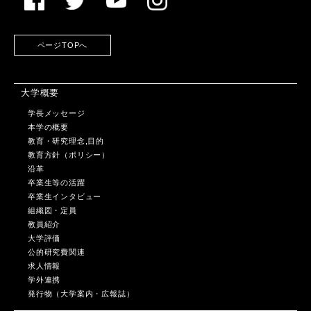
ページTOPへ
大学概要
学長メッセージ
本学の概要
教育・研究理念,目的
教育方針（ポリシー）
沿革
卒業生等の活躍
卒業生インタビュー
組織図・定員
教員紹介
大学評価
公的研究費関連
求人情報
学外連携
発行物（大学案内・広報誌）