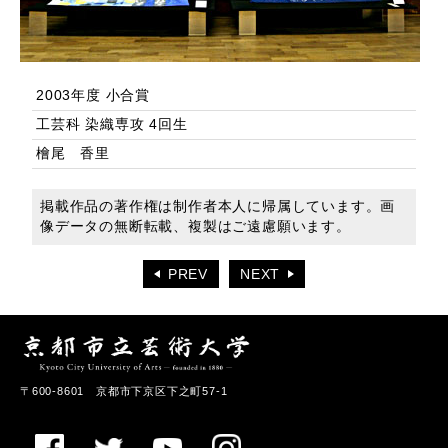
2003年度 小合賞
工芸科 染織専攻 4回生
檜尾 香里
掲載作品の著作権は制作者本人に帰属しています。画
像データの無断転載、複製はご遠慮願います。
PREV
NEXT
〒600-8601 京都市下京区下之町57-1