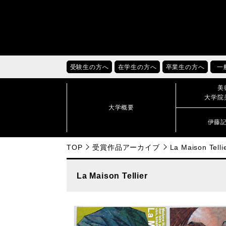
受験生の方へ
在学生の方へ
卒業生の方へ
一
美
大学院
大学概要
伊藤
TOP
受賞作品アーカイブ
La Maison Telli
La Maison Tellier