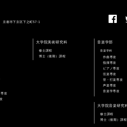
01 京都市下京区下之町57-1
大学院美術研究科
音楽学部
修士課程
音楽学科
博士（後期）課程
作曲専攻
指揮専攻
ピアノ専攻
弦楽専攻
攻
管・打楽専攻
声楽専攻
音楽学専攻
ン専攻
攻
大学院音楽研究
修士課程
博士（後期）課程