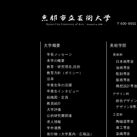
〒600-86
大学概要
美術学部
学長メッセージ
美術科
本学の概要
日本画専攻
教育・研究理念,目的
油画専攻
教育方針（ポリシー）
彫刻専攻
沿革
版画専攻
卒業生等の活躍
構想設計専
卒業生インタビュー
デザイン科
組織図・定員
総合デザイ
教員紹介
デザインB専
大学評価
工芸科
公的研究費関連
陶磁器専攻
求人情報
漆工専攻
学外連携
染織専攻
発行物（大学案内・広報誌）