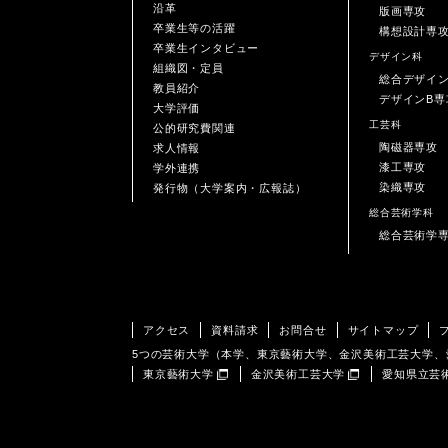
沿革
版画専攻
卒業生等の活躍
構想設計専
卒業生インタビュー
デザイン科
組織図・定員
総合デザイ
教員紹介
デザインB専
大学評価
工芸科
公的研究費関連
陶磁器専攻
求人情報
漆工専攻
学外連携
染織専攻
発行物（大学案内・広報誌）
総合芸術学科
総合芸術学
アクセス
資料請求
お問合せ
サイトマップ
5つの芸術大学（本学、東京藝術大学、金沢美術工芸大学
東京藝術大学
金沢美術工芸大学
愛知県立芸