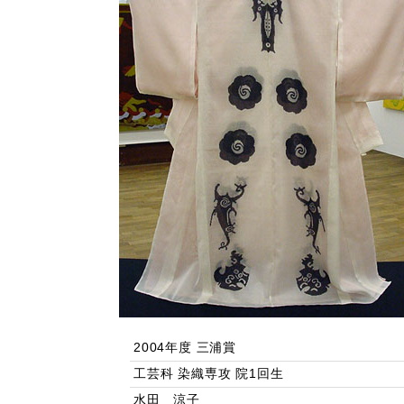
2004年度 三浦賞
工芸科 染織専攻 院1回生
水田 涼子