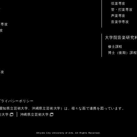
弦楽専攻
攻
管・打楽専攻
声楽専攻
音楽学専攻
ン専攻
攻
大学院音楽研究
修士課程
博士（後期）課程
専攻
プライバシーポリシー
、愛知県立芸術大学、沖縄県立芸術大学）は、様々な面で連携を図っています。
術大学
沖縄県立芸術大学
©️Kyoto City University of Arts. All Rights Reserved.