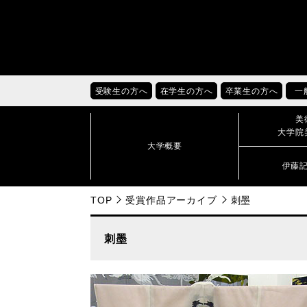
受験生の方へ
在学生の方へ
卒業生の方へ
一
美
大学院
大学概要
伊藤
TOP
受賞作品アーカイブ
刺墨
刺墨