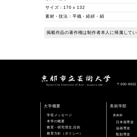
サイズ：170 x 132
素材・技法：平織・経絣・絹
掲載作品の著作権は制作者本人に帰属して
〒600-86
大学概要
美術学部
学長メッセージ
美術科
本学の概要
日本画専攻
教育・研究理念,目的
油画専攻
教育方針（ポリシー）
彫刻専攻