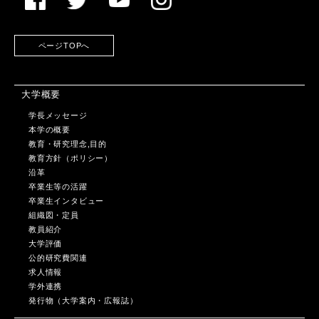
ページTOPへ
大学概要
学長メッセージ
本学の概要
教育・研究理念,目的
教育方針（ポリシー）
沿革
卒業生等の活躍
卒業生インタビュー
組織図・定員
教員紹介
大学評価
公的研究費関連
求人情報
学外連携
発行物（大学案内・広報誌）