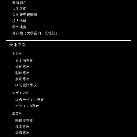
教員紹介
大学評価
公的研究費関連
求人情報
学外連携
発行物（大学案内・広報誌）
美術学部
美術科
日本画専攻
油画専攻
彫刻専攻
版画専攻
構想設計専攻
デザイン科
総合デザイン専攻
デザインB専攻
工芸科
陶磁器専攻
漆工専攻
染織専攻