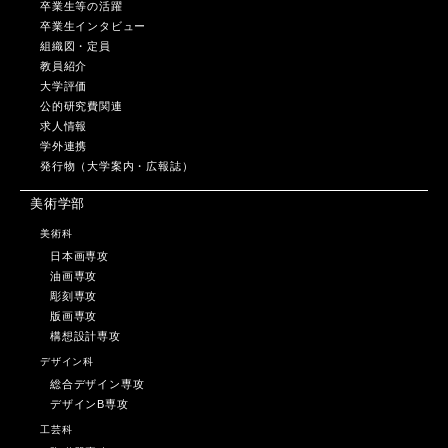
卒業生等の活躍
卒業生インタビュー
組織図・定員
教員紹介
大学評価
公的研究費関連
求人情報
学外連携
発行物（大学案内・広報誌）
美術学部
美術科
日本画専攻
油画専攻
彫刻専攻
版画専攻
構想設計専攻
デザイン科
総合デザイン専攻
デザインB専攻
工芸科