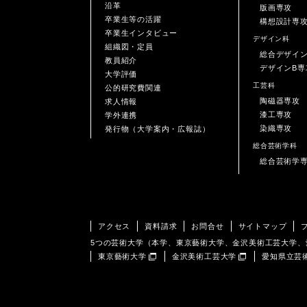
沿革
版画専攻
卒業生等の活躍
構想設計専
卒業生インタビュー
デザイン科
組織図・定員
総合デザイ
教員紹介
デザインB専
大学評価
工芸科
公的研究費関連
陶磁器専攻
求人情報
漆工専攻
学外連携
染織専攻
発行物（大学案内・広報誌）
総合芸術学科
総合芸術学
アクセス
資料請求
お問合せ
サイトマップ
5つの芸術大学（本学、東京藝術大学、金沢美術工芸大学
東京藝術大学
金沢美術工芸大学
愛知県立芸