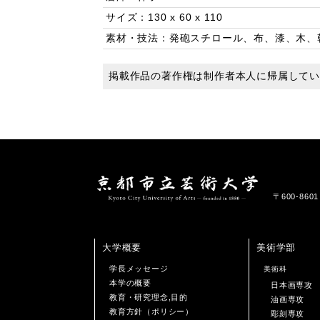
サイズ：130 x 60 x 110
素材・技法：発砲スチロール、布、漆、木、
掲載作品の著作権は制作者本人に帰属して
〒600-86
大学概要
美術学部
学長メッセージ
美術科
本学の概要
日本画専攻
教育・研究理念,目的
油画専攻
教育方針（ポリシー）
彫刻専攻