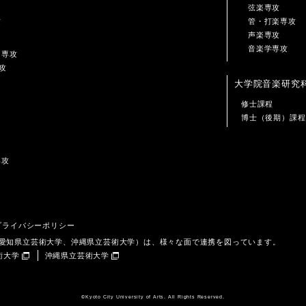
弦楽専攻
攻
管・打楽専攻
声楽専攻
音楽学専攻
ン専攻
攻
大学院音楽研究
修士課程
博士（後期）課程
専攻
プライバシーポリシー
、愛知県立芸術大学、沖縄県立芸術大学）は、様々な面で連携を図っています。
術大学
沖縄県立芸術大学
©️Kyoto City University of Arts. All Rights Reserved.