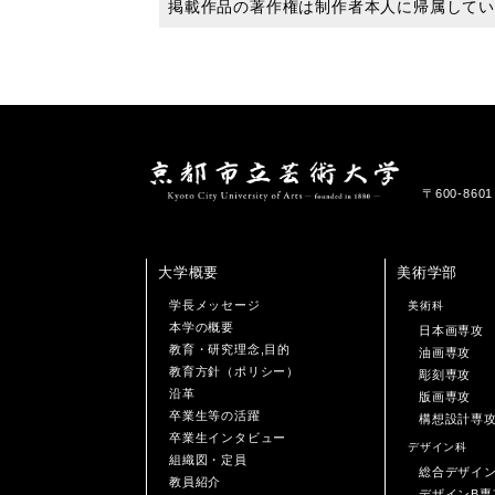
掲載作品の著作権は制作者本人に帰属して
〒600-86
大学概要
美術学部
学長メッセージ
美術科
本学の概要
日本画専攻
教育・研究理念,目的
油画専攻
教育方針（ポリシー）
彫刻専攻
沿革
版画専攻
卒業生等の活躍
構想設計専
卒業生インタビュー
デザイン科
組織図・定員
総合デザイ
教員紹介
デザインB専