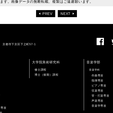
います。画像データの無断転載、複製はご遠慮願います。
PREV
NEXT
01 京都市下京区下之町57-1
大学院美術研究科
音楽学部
修士課程
音楽学科
博士（後期）課程
作曲専攻
指揮専攻
ピアノ専攻
弦楽専攻
攻
管・打楽専攻
声楽専攻
音楽学専攻
ン専攻
攻