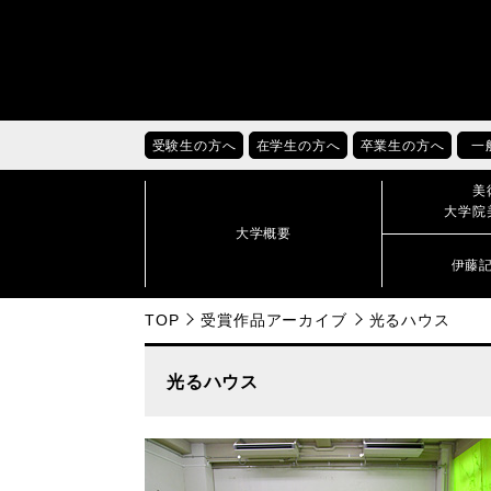
受験生の方へ
在学生の方へ
卒業生の方へ
一
美
大学院
大学概要
伊藤
TOP
受賞作品アーカイブ
光るハウス
光るハウス