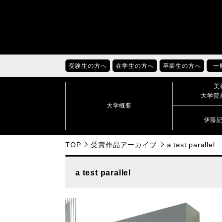
受験生の方へ
在学生の方へ
卒業生の方へ
一
美
大学院
大学概要
伊藤
TOP
受賞作品アーカイブ
a test parallel
a test parallel