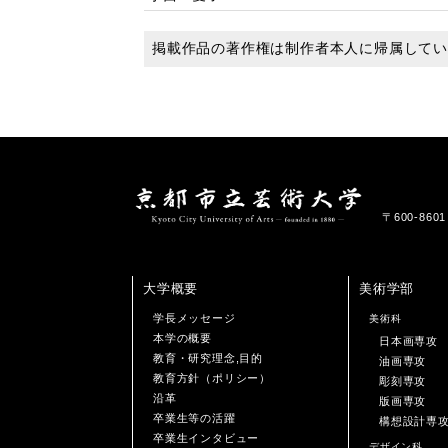
掲載作品の著作権は制作者本人に帰属して
〒600-86
大学概要
美術学部
学長メッセージ
美術科
本学の概要
日本画専攻
教育・研究理念,目的
油画専攻
教育方針（ポリシー）
彫刻専攻
沿革
版画専攻
卒業生等の活躍
構想設計専
卒業生インタビュー
デザイン科