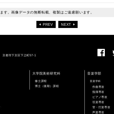
います。画像データの無断転載、複製はご遠慮願います。
PREV
NEXT
01 京都市下京区下之町57-1
大学院美術研究科
音楽学部
修士課程
音楽学科
博士（後期）課程
作曲専攻
指揮専攻
ピアノ専攻
弦楽専攻
攻
管・打楽専攻
声楽専攻