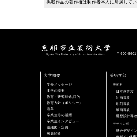
掲載作品の著作権は制作者本人に帰属して
〒600-86
大学概要
美術学部
学長メッセージ
美術科
本学の概要
日本画専攻
教育・研究理念,目的
油画専攻
教育方針（ポリシー）
彫刻専攻
沿革
版画専攻
卒業生等の活躍
構想設計専
卒業生インタビュー
デザイン科
組織図・定員
総合デザイ
教員紹介
デザインB専