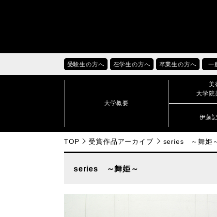
受験生の方へ
在学生の方へ
卒業生の方へ
一
美
大学院
大学概要
伊藤
TOP
受賞作品アーカイブ
series ～舞姫
series ～舞姫～