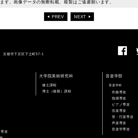
います。画像データの無断転載、複製はご遠慮願います。
PREV
NEXT
01 京都市下京区下之町57-1
大学院美術研究科
音楽学部
修士課程
音楽学科
博士（後期）課程
作曲専攻
指揮専攻
ピアノ専攻
弦楽専攻
攻
管・打楽専攻
声楽専攻
音楽学専攻
ン専攻
攻