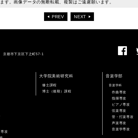
います。画像データの無断転載、複製はご遠慮願います。
PREV
NEXT
01 京都市下京区下之町57-1
大学院美術研究科
音楽学部
修士課程
音楽学科
博士（後期）課程
作曲専攻
指揮専攻
ピアノ専攻
弦楽専攻
攻
管・打楽専攻
声楽専攻
音楽学専攻
ン専攻
攻