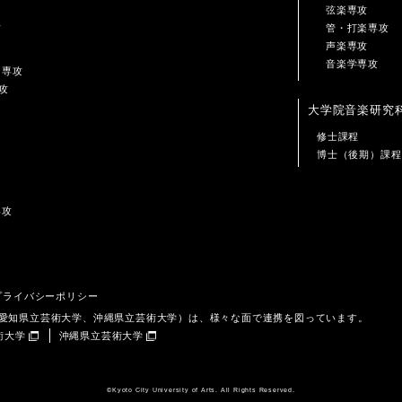
弦楽専攻
攻
管・打楽専攻
声楽専攻
音楽学専攻
ン専攻
攻
大学院音楽研究
修士課程
博士（後期）課程
専攻
プライバシーポリシー
、愛知県立芸術大学、沖縄県立芸術大学）は、様々な面で連携を図っています。
術大学
沖縄県立芸術大学
©️Kyoto City University of Arts. All Rights Reserved.