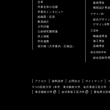
沿革
版画専攻
卒業生等の活躍
構想設計専
卒業生インタビュー
デザイン科
組織図・定員
総合デザイ
教員紹介
デザインB専
大学評価
工芸科
公的研究費関連
陶磁器専攻
求人情報
漆工専攻
学外連携
染織専攻
発行物（大学案内・広報誌）
総合芸術学科
総合芸術学
アクセス
資料請求
お問合せ
サイトマップ
5つの芸術大学（本学、東京藝術大学、金沢美術工芸大学
東京藝術大学
金沢美術工芸大学
愛知県立芸