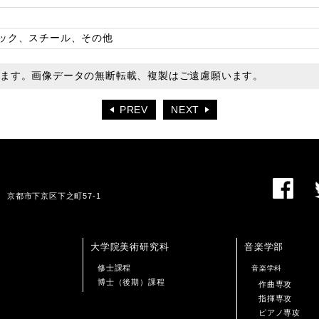
ック、スチール、その他
います。画像データの無断転載、複製はご遠慮願います。
PREV
NEXT
01 京都市下京区下之町57-1
大学院美術研究科
音楽学部
修士課程
音楽学科
博士（後期）課程
作曲専攻
指揮専攻
ピアノ専攻