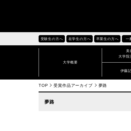
受験生の方へ
在学生の方へ
卒業生の方へ
一
美
大学院
大学概要
伊藤
TOP
受賞作品アーカイブ
夢路
夢路