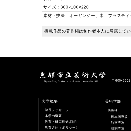
サイズ：300×100×220
素材・技法：オーガンジー、木、プラスティ
掲載作品の著作権は制作者本人に帰属して
〒600-86
大学概要
美術学部
学長メッセージ
美術科
本学の概要
日本画専攻
教育・研究理念,目的
油画専攻
教育方針（ポリシー）
彫刻専攻