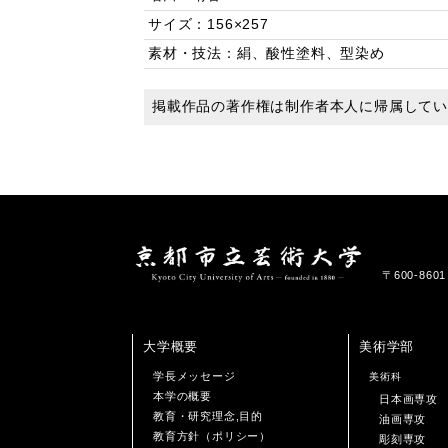
サイズ：156×257
素材・技法：絹、酸性塗料、型染め
掲載作品の著作権は制作者本人に帰属して
〒600-86
大学概要
美術学部
学長メッセージ
美術科
本学の概要
日本画専攻
教育・研究理念,目的
油画専攻
教育方針（ポリシー）
彫刻専攻