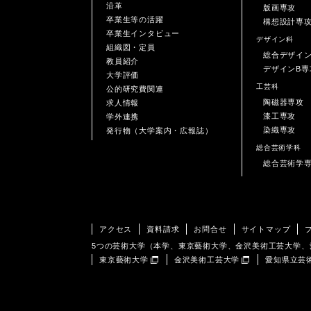
沿革
版画専攻
卒業生等の活躍
構想設計専
卒業生インタビュー
デザイン科
組織図・定員
総合デザイ
教員紹介
デザインB専
大学評価
工芸科
公的研究費関連
陶磁器専攻
求人情報
漆工専攻
学外連携
染織専攻
発行物（大学案内・広報誌）
総合芸術学科
総合芸術学
アクセス
資料請求
お問合せ
サイトマップ
5つの芸術大学（本学、東京藝術大学、金沢美術工芸大学
東京藝術大学
金沢美術工芸大学
愛知県立芸