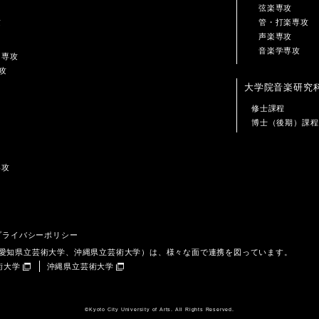
弦楽専攻
攻
管・打楽専攻
声楽専攻
音楽学専攻
ン専攻
攻
大学院音楽研究
修士課程
博士（後期）課程
専攻
プライバシーポリシー
、愛知県立芸術大学、沖縄県立芸術大学）は、様々な面で連携を図っています。
術大学
沖縄県立芸術大学
©️Kyoto City University of Arts. All Rights Reserved.