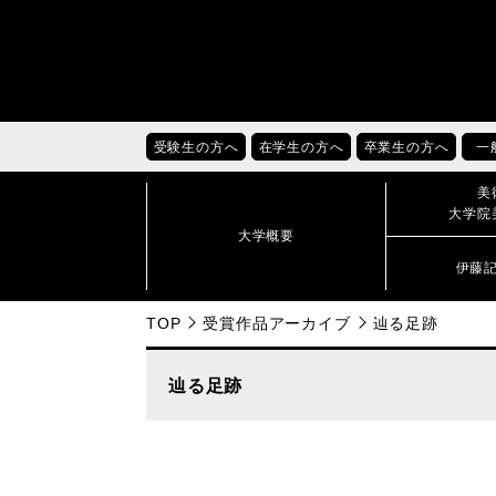
受験生の方へ
在学生の方へ
卒業生の方へ
一
美
大学院
大学概要
伊藤
TOP
受賞作品アーカイブ
辿る足跡
辿る足跡