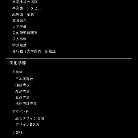
卒業生等の活躍
卒業生インタビュー
組織図・定員
教員紹介
大学評価
公的研究費関連
求人情報
学外連携
発行物（大学案内・広報誌）
美術学部
美術科
日本画専攻
油画専攻
彫刻専攻
版画専攻
構想設計専攻
デザイン科
総合デザイン専攻
デザインB専攻
工芸科