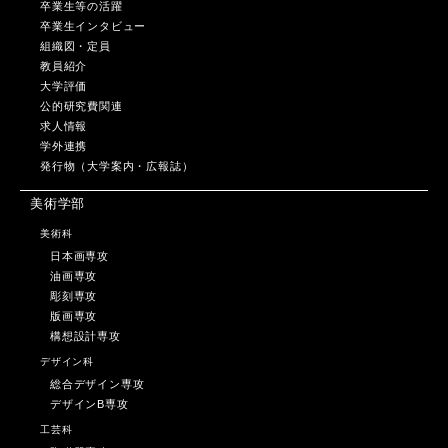
卒業生等の活躍
卒業生インタビュー
組織図・定員
教員紹介
大学評価
公的研究費関連
求人情報
学外連携
発行物（大学案内・広報誌）
美術学部
美術科
日本画専攻
油画専攻
彫刻専攻
版画専攻
構想設計専攻
デザイン科
総合デザイン専攻
デザインB専攻
工芸科